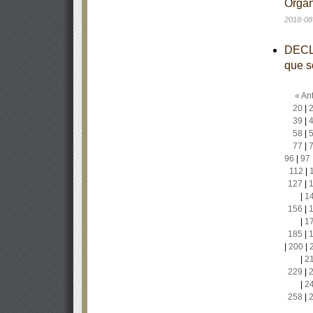
Organ
2018-08
DECLA
que s
« Ant
20
|
39
|
58
|
77
|
96
|
97
112
|
127
|
|
1
156
|
|
1
185
|
|
200
|
|
2
229
|
|
2
258
|