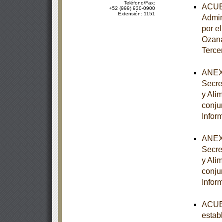
Teléfono/Fax:
ACUER
+52 (999) 930-0900
Extensión: 1151
Admin
por e
Ozana
Terce
ANEXO
Secre
y Ali
conju
Infor
ANEXO
Secre
y Ali
conju
Infor
ACUER
estab