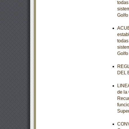
todas
siste
Golfo
ACUER
estab
todas
siste
Golfo
REGL
DEL 
LINEA
de la
Recur
funci
Super
CONV