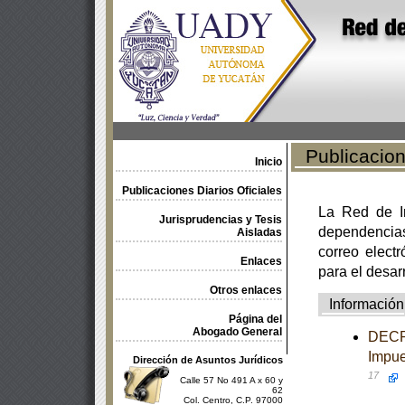
Publicacione
Inicio
Publicaciones Diarios Oficiales
La Red de In
Jurisprudencias y Tesis
dependencia
Aisladas
correo electr
Enlaces
para el desar
Otros enlaces
Información
Página del
Abogado General
DECRE
Impue
Dirección de Asuntos Jurídicos
17
Calle 57 No 491 A x 60 y
62
Col. Centro, C.P. 97000