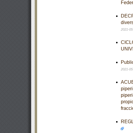
Feder
DECRE
diver
2021-05
CICL
UNIV
Publi
2021-05
ACUER
piper
piper
propio
fracci
REGLA