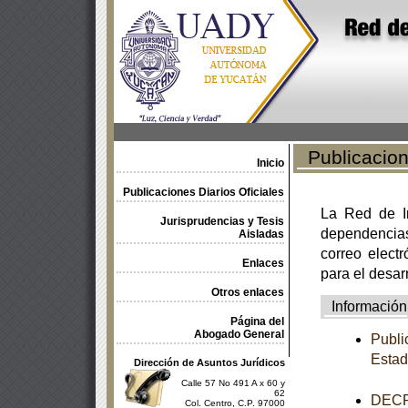
Publicacione
Inicio
Publicaciones Diarios Oficiales
La Red de In
Jurisprudencias y Tesis
dependencia
Aisladas
correo electr
Enlaces
para el desar
Otros enlaces
Información
Página del
Abogado General
Publi
Estad
Dirección de Asuntos Jurídicos
Calle 57 No 491 A x 60 y
62
DECRE
Col. Centro, C.P. 97000