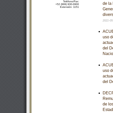
Teléfono/Fax:
de la
+52 (999) 930-0900
Extensión: 1151
Gener
diver
2021-05
ACUER
uso d
actua
del D
Nacio
ACUER
uso d
actua
del D
DECRE
Remun
de los
Estad