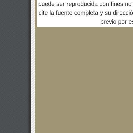
puede ser reproducida con fines no 
cite la fuente completa y su direcci
previo por es