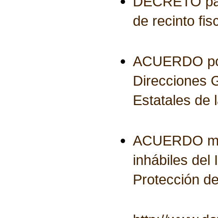
DECRETO para 
de recinto fis
ACUERDO por e
Direcciones 
Estatales de 
ACUERDO media
inhábiles del
Protección d