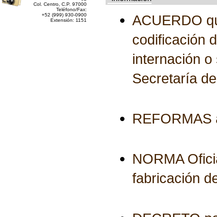
Col. Centro, C.P. 97000
Teléfono/Fax:
+52 (999) 930-0900
ACUERDO que m
Extensión: 1151
codificación 
internación o 
Secretaría d
REFORMAS al 
NORMA Ofici
fabricación 