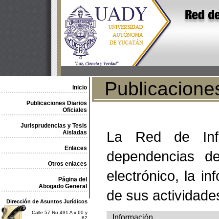
Publicaciones 
Inicio
Publicaciones Diarios
Oficiales
Jurisprudencias y Tesis
La Red de Info
Aisladas
Enlaces
dependencias de
Otros enlaces
electrónico, la in
Página del
Abogado General
de sus actividade
Dirección de Asuntos Jurídicos
Calle 57 No 491 A x 60 y
Información
62