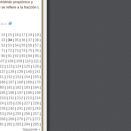
nhídrido propiónico y
se refiere a la fracción I,
-05-13
|
14
|
15
|
16
|
17
|
18
|
19
|
|
33
|
34
|
35
|
36
|
37
|
38
|
|
52
|
53
|
54
|
55
|
56
|
57
|
|
71
|
72
|
73
|
74
|
75
|
76
|
|
90
|
91
|
92
|
93
|
94
|
95
|
107
|
108
|
109
|
110
|
111
|
22
|
123
|
124
|
125
|
126
|
137
|
138
|
139
|
140
|
141
51
|
152
|
153
|
154
|
155
|
166
|
167
|
168
|
169
|
170
80
|
181
|
182
|
183
|
184
|
195
|
196
|
197
|
198
|
199
210
|
211
|
212
|
213
|
214
24
|
225
|
226
|
227
|
228
|
239
|
240
|
241
|
242
|
243
53
|
254
|
255
|
256
|
257
|
268
|
269
|
270
|
271
|
272
81
|
282
|
283
|
284
|
285
|
Siguiente »