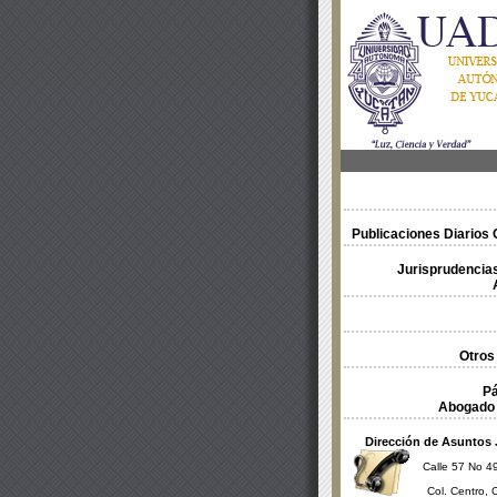
Publicaciones Diarios O
Jurisprudencias
Otros
Pá
Abogado 
Dirección de Asuntos 
Calle 57 No 49
Col. Centro, 