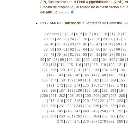
AP), Diclorhidrato de N-Fenil-4-piperidinamina (4-AP), A
Cloruro de propionilo), al listado de la clasificación a que 
del artículo
2021-05-13
REGLAMENTO Interior de la Secretaría de Bienestar.
2021
« Anterior
|
1
|
2
|
3
|
4
|
5
|
6
|
7
|
8
|
9
|
10
|
11
|
12
|
13
20
|
21
|
22
|
23
|
24
|
25
|
26
|
27
|
28
|
29
|
30
|
31
|
32
39
|
40
|
41
|
42
|
43
|
44
|
45
|
46
|
47
|
48
|
49
|
50
|
51
58
|
59
|
60
|
61
|
62
|
63
|
64
|
65
|
66
|
67
|
68
|
69
|
70
77
|
78
|
79
|
80
|
81
|
82
|
83
|
84
|
85
|
86
|
87
|
88
|
89
96
|
97
|
98
|
99
|
100
|
101
|
102
|
103
|
104
|
105
|
106
|
112
|
113
|
114
|
115
|
116
|
117
|
118
|
119
|
120
|
121
|
1
127
|
128
|
129
|
130
|
131
|
132
|
133
|
134
|
135
|
136
|
|
142
|
143
|
144
|
145
|
146
|
147
|
148
|
149
|
150
|
1
156
|
157
|
158
|
159
|
160
|
161
|
162
|
163
|
164
|
165
|
|
171
|
172
|
173
|
174
|
175
|
176
|
177
|
178
|
179
|
1
185
|
186
|
187
|
188
|
189
|
190
|
191
|
192
|
193
|
194
|
|
200
|
201
|
202
|
203
|
204
|
205
|
206
|
207
|
208
|
209
|
|
215
|
216
|
217
|
218
|
219
|
220
|
221
|
222
|
223
|
2
229
|
230
|
231
|
232
|
233
|
234
|
235
|
236
|
237
|
238
|
|
244
|
245
|
246
|
247
|
248
|
249
|
250
|
251
|
252
|
2
258
|
259
|
260
|
261
|
262
|
263
|
264
|
265
|
266
|
267
|
|
273
|
274
|
275
|
276
|
277
|
278
|
279
|
280
|
2