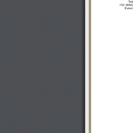
Tel
+52 (999)
Exten