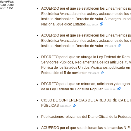
éfono/Fax:
 930-0900
sión: 1151
ACUERDO por el que se establecen los Lineamientos par
Electrónica Avanzada en los actos y actuaciones de los 
Instituto Nacional del Derecho de Autor. Al margen un se
Nacional, que dice: Estados
2021-05-19
ACUERDO por el que se establecen los Lineamientos par
Electrónica Avanzada en los actos y actuaciones de los 
Instituto Nacional del Derecho de Autor.
2021-05-19
DECRETO por el que se abroga la Ley Federal de Remu
Servidores Públicos, Reglamentaria de los artículos 75 y
Política de los Estados Unidos Mexicanos, publicada en el
Federación el 5 de noviembr
2021-05-19
DECRETO por el que se reforman, adicionan y derogan 
de la Ley Federal de Consulta Popular.
2021-05-19
CICLO DE CONFERENCIAS DE LA RED JURÍDICA DE
PÚBLICAS
2021-05-17
Publicaciones relevantes del Diario Oficial de la Federa
ACUERDO por el que se adicionan las substancias N-Fen