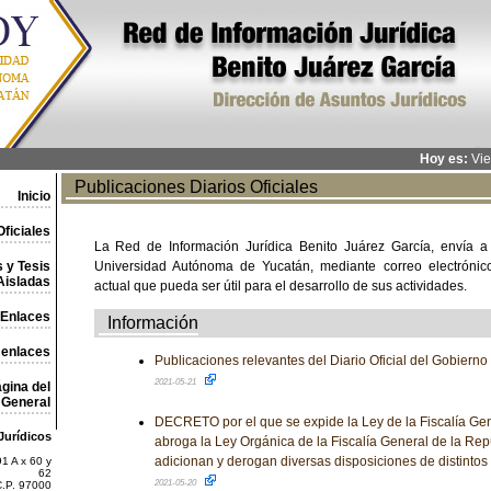
Hoy es:
Vie
Publicaciones Diarios Oficiales
Inicio
ficiales
La Red de Información Jurídica Benito Juárez García, envía a
 y Tesis
Universidad Autónoma de Yucatán, mediante correo electrónico,
Aisladas
actual que pueda ser útil para el desarrollo de sus actividades.
Enlaces
Información
 enlaces
Publicaciones relevantes del Diario Oficial del Gobiern
2021-05-21
gina del
General
DECRETO por el que se expide la Ley de la Fiscalía Gen
Jurídicos
abroga la Ley Orgánica de la Fiscalía General de la Rep
adicionan y derogan diversas disposiciones de distintos
1 A x 60 y
62
2021-05-20
C.P. 97000