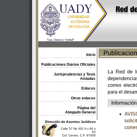
Publicacione
Inicio
Publicaciones Diarios Oficiales
La Red de In
Jurisprudencias y Tesis
dependencia
Aisladas
correo electr
Enlaces
para el desar
Otros enlaces
Información
Página del
Abogado General
AVISO
solic
Dirección de Asuntos Jurídicos
corre
Calle 57 No 491 A x 60 y
62
Col. Centro, C.P. 97000