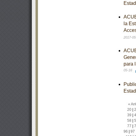
Esta
ACUER
la Es
Acces
2017-05
ACUER
Gener
para 
05-16
Publi
Esta
« Ant
20
|
39
|
58
|
77
|
96
|
97