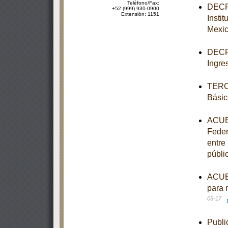
Teléfono/Fax:
DECRE
+52 (999) 930-0900
Extensión: 1151
Insti
Mexi
DECRE
Ingre
TERCE
Básic
ACUER
Feder
entre
públi
ACUER
para 
05-17
Publi