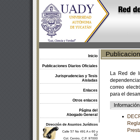
Publicacione
Inicio
Publicaciones Diarios Oficiales
La Red de In
Jurisprudencias y Tesis
dependencia
Aisladas
correo electr
Enlaces
para el desar
Otros enlaces
Información
Página del
Abogado General
DECRE
Regla
Dirección de Asuntos Jurídicos
Prest
Calle 57 No 491 A x 60 y
62
Col. Centro, C.P. 97000