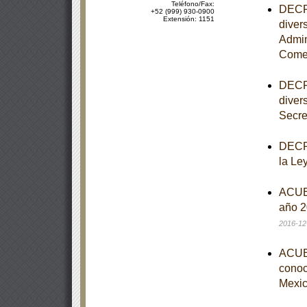
Teléfono/Fax:
DECRE
+52 (999) 930-0900
Extensión: 1151
diver
Admin
Comer
DECRE
diver
Secre
DECRE
la Le
ACUER
año 2
2016-12
ACUER
conoce
Mexic