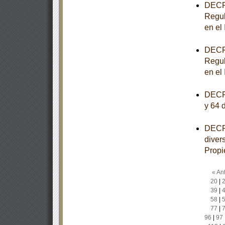
DECRE
Regul
en el
DECRE
Regul
en el
DECRE
y 64 
DECRE
diver
Propi
« Ant
20
|
39
|
58
|
77
|
96
|
97