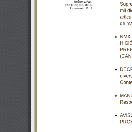
Teléfono/Fax:
Supre
+52 (999) 930-0900
Extensión: 1151
mil d
artíc
de ma
NMX-
HIGI
PREP
(CAN
DECRE
diver
Conte
MANUA
Respo
AVISO
PROY