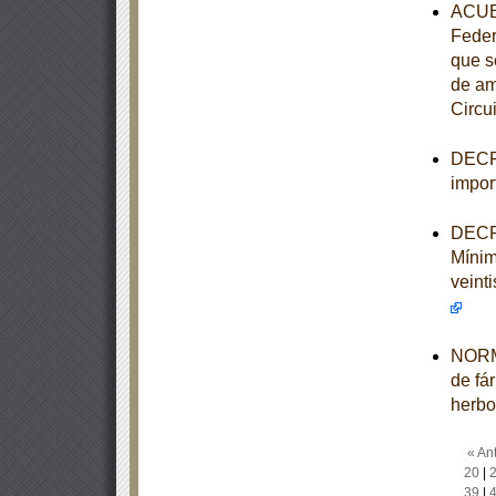
ACUER
Feder
que s
de am
Circui
DECRE
impor
DECRE
Mínim
veinti
NORMA
de fá
herbo
« Ant
20
|
39
|