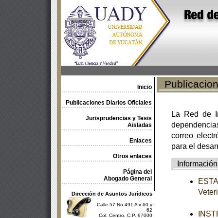
Publicacione
Inicio
Publicaciones Diarios Oficiales
La Red de In
Jurisprudencias y Tesis
dependencia
Aisladas
correo electr
Enlaces
para el desar
Otros enlaces
Información
Página del
Abogado General
ESTAT
Vete
Dirección de Asuntos Jurídicos
Calle 57 No 491 A x 60 y
62
INSTR
Col. Centro, C.P. 97000