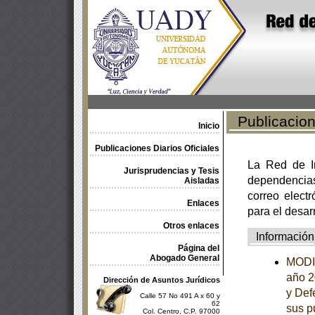
Publicacione
Inicio
Publicaciones Diarios Oficiales
La Red de In
Jurisprudencias y Tesis
dependencia
Aisladas
correo electr
Enlaces
para el desar
Otros enlaces
Información
Página del
Abogado General
MODIF
año 2
Dirección de Asuntos Jurídicos
y Def
Calle 57 No 491 A x 60 y
62
sus p
Col. Centro, C.P. 97000