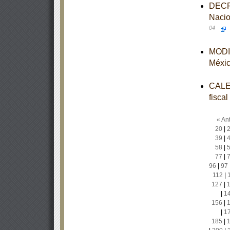
DECRE
Nacio
04
MODIF
Méxi
CALEN
fisca
« Ant
20
|
39
|
58
|
77
|
96
|
97
112
|
127
|
|
1
156
|
|
1
185
|