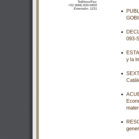
Teléfono/Fax:
+52 (999) 930-0900
Extensión: 1151
PUBL
GOBI
DECL
093-
ESTAT
y la 
SEXTA
Catál
ACUER
Econo
mater
RESOL
genera