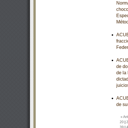
Norma
choco
Espec
Métod
ACUER
fracci
Feder
ACUER
de do
de la
dicta
juici
ACUER
de su
« Ant
20
|
39
|