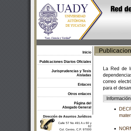
Publicacione
Inicio
Publicaciones Diarios Oficiales
La Red de In
Jurisprudencias y Tesis
dependencia
Aisladas
correo electr
Enlaces
para el desar
Otros enlaces
Información
Página del
Abogado General
DECRE
mater
Dirección de Asuntos Jurídicos
Calle 57 No 491 A x 60 y
62
NORM
Col. Centro, C.P. 97000