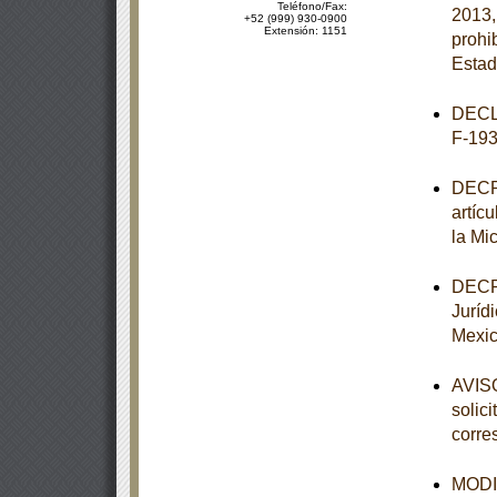
Teléfono/Fax:
2013,
+52 (999) 930-0900
Extensión: 1151
prohi
Estad
DECL
F-193
DECRE
artíc
la Mi
DECRE
Juríd
Mexic
AVISO
solic
corre
MODIF