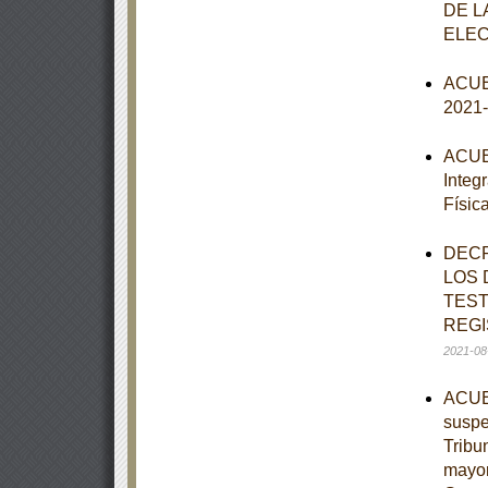
DE L
ELEC
ACUER
2021
ACUER
Integ
Físic
DECR
LOS 
TEST
REGI
2021-08
ACUER
suspe
Tribu
mayor