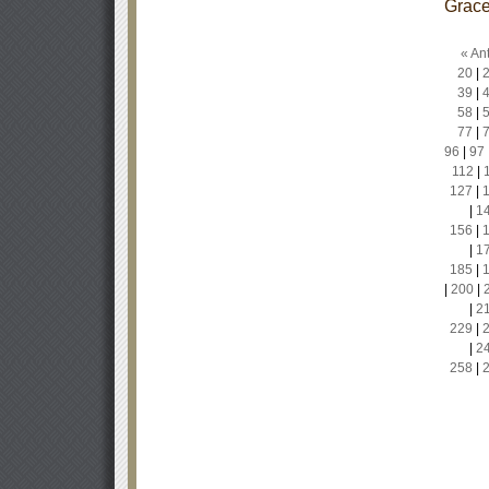
Grace
« Ant
20
|
39
|
58
|
77
|
96
|
97
112
|
127
|
|
1
156
|
|
1
185
|
|
200
|
|
2
229
|
|
2
258
|