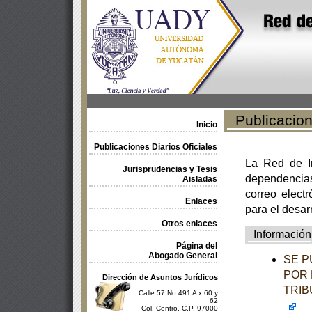
Publicacione
Inicio
Publicaciones Diarios Oficiales
La Red de In
Jurisprudencias y Tesis
dependencia
Aisladas
correo electr
Enlaces
para el desar
Otros enlaces
Información
Página del
Abogado General
SE P
POR 
Dirección de Asuntos Jurídicos
TRIB
Calle 57 No 491 A x 60 y
62
Col. Centro, C.P. 97000