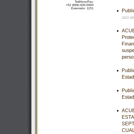
Teléfono/Fax:
+52 (999) 930-0900
Extensión: 1151
Publi
2021-09
ACUER
Prote
Finan
suspe
perso
Publi
Estad
Publi
Estad
ACUE
ESTA
SEPT
CUAL