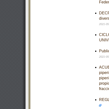
Feder
DECRE
diver
2021-05
CICL
UNIV
Publi
2021-05
ACUER
piper
piper
propio
fracci
REGLA