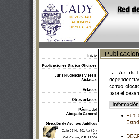
Publicacione
Inicio
Publicaciones Diarios Oficiales
La Red de In
Jurisprudencias y Tesis
dependencia
Aisladas
correo electr
Enlaces
para el desar
Otros enlaces
Información
Página del
Abogado General
Publi
Estad
Dirección de Asuntos Jurídicos
Calle 57 No 491 A x 60 y
62
DECRE
Col. Centro, C.P. 97000