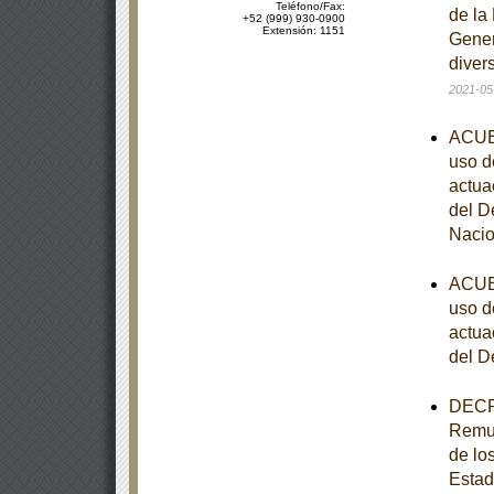
Teléfono/Fax:
de la
+52 (999) 930-0900
Extensión: 1151
Gener
diver
2021-05
ACUER
uso d
actua
del D
Nacio
ACUER
uso d
actua
del D
DECRE
Remun
de los
Estad