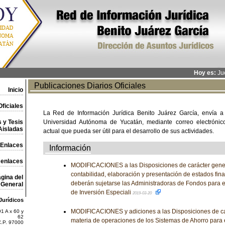
Hoy es:
Jue
Publicaciones Diarios Oficiales
Inicio
ficiales
La Red de Información Jurídica Benito Juárez García, envía a
 y Tesis
Universidad Autónoma de Yucatán, mediante correo electrónico,
Aisladas
actual que pueda ser útil para el desarrollo de sus actividades.
Enlaces
Información
 enlaces
MODIFICACIONES a las Disposiciones de carácter general
contabilidad, elaboración y presentación de estados fina
gina del
deberán sujetarse las Administradoras de Fondos para e
General
de Inversión Especiali
2019-03-20
Jurídicos
MODIFICACIONES y adiciones a las Disposiciones de ca
1 A x 60 y
62
materia de operaciones de los Sistemas de Ahorro para e
C.P. 97000