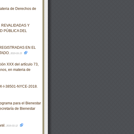
ateria de Derechos de
 REVALIDADAS Y
D PÚBLICA DEL
REGISTRADAS EN EL
TADO.
2019-03-15
ión XXX del artículo 73,
anos, en materia de
X-I-38501-NYCE-2018.
ograma para el Bienestar
ecretaría de Bienestar
val.
2019-03-12