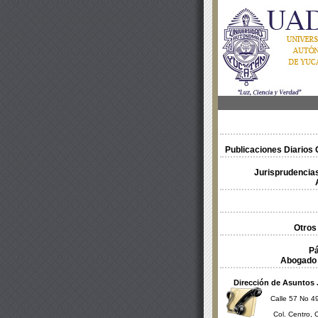
Publicaciones Diarios O
Jurisprudencias
Otros
Pá
Abogado 
Dirección de Asuntos 
Calle 57 No 49
Col. Centro, 