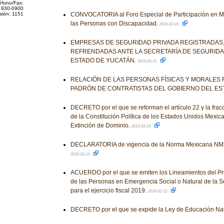
éfono/Fax:
 930-0900
sión: 1151
CONVOCATORIA al Foro Especial de Participación en M
las Personas con Discapacidad.
2019-03-19
EMPRESAS DE SEGURIDAD PRIVADA REGISTRADAS,
REFRENDADAS ANTE LA SECRETARÍA DE SEGURIDA
ESTADO DE YUCATÁN.
2019-03-15
RELACIÓN DE LAS PERSONAS FÍSICAS Y MORALES 
PADRÓN DE CONTRATISTAS DEL GOBIERNO DEL ES
DECRETO por el que se reforman el artículo 22 y la fracc
de la Constitución Política de los Estados Unidos Mexic
Extinción de Dominio.
2019-03-14
DECLARATORIA de vigencia de la Norma Mexicana NM
2019-03-13
ACUERDO por el que se emiten los Lineamientos del Pr
de las Personas en Emergencia Social o Natural de la S
para el ejercicio fiscal 2019.
2019-03-12
DECRETO por el que se expide la Ley de Educación Na