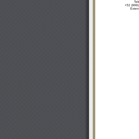
Tel
+52 (999)
Exten