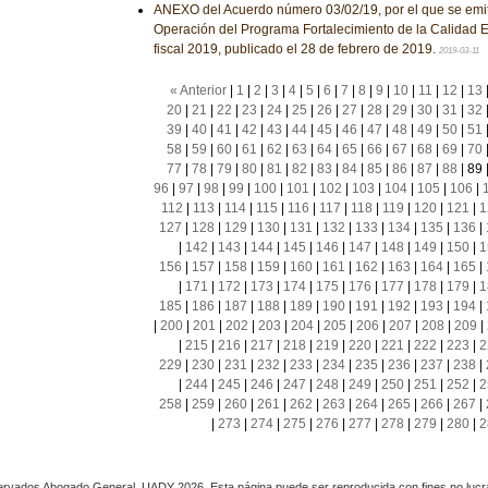
ANEXO del Acuerdo número 03/02/19, por el que se emi
Operación del Programa Fortalecimiento de la Calidad Ed
fiscal 2019, publicado el 28 de febrero de 2019.
2019-03-11
« Anterior
|
1
|
2
|
3
|
4
|
5
|
6
|
7
|
8
|
9
|
10
|
11
|
12
|
13
20
|
21
|
22
|
23
|
24
|
25
|
26
|
27
|
28
|
29
|
30
|
31
|
32
39
|
40
|
41
|
42
|
43
|
44
|
45
|
46
|
47
|
48
|
49
|
50
|
51
58
|
59
|
60
|
61
|
62
|
63
|
64
|
65
|
66
|
67
|
68
|
69
|
70
77
|
78
|
79
|
80
|
81
|
82
|
83
|
84
|
85
|
86
|
87
|
88
|
89
96
|
97
|
98
|
99
|
100
|
101
|
102
|
103
|
104
|
105
|
106
|
112
|
113
|
114
|
115
|
116
|
117
|
118
|
119
|
120
|
121
|
1
127
|
128
|
129
|
130
|
131
|
132
|
133
|
134
|
135
|
136
|
|
142
|
143
|
144
|
145
|
146
|
147
|
148
|
149
|
150
|
1
156
|
157
|
158
|
159
|
160
|
161
|
162
|
163
|
164
|
165
|
|
171
|
172
|
173
|
174
|
175
|
176
|
177
|
178
|
179
|
1
185
|
186
|
187
|
188
|
189
|
190
|
191
|
192
|
193
|
194
|
|
200
|
201
|
202
|
203
|
204
|
205
|
206
|
207
|
208
|
209
|
|
215
|
216
|
217
|
218
|
219
|
220
|
221
|
222
|
223
|
2
229
|
230
|
231
|
232
|
233
|
234
|
235
|
236
|
237
|
238
|
|
244
|
245
|
246
|
247
|
248
|
249
|
250
|
251
|
252
|
2
258
|
259
|
260
|
261
|
262
|
263
|
264
|
265
|
266
|
267
|
|
273
|
274
|
275
|
276
|
277
|
278
|
279
|
280
|
2
rvados Abogado General, UADY 2026. Esta página puede ser reproducida con fines no lucra