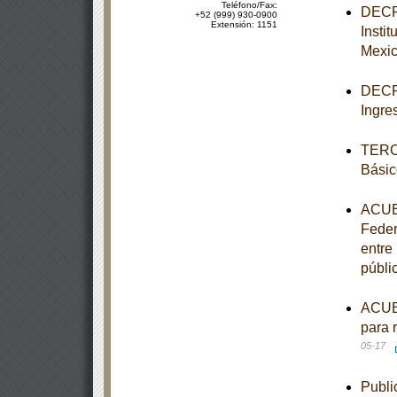
Teléfono/Fax:
DECRE
+52 (999) 930-0900
Extensión: 1151
Insti
Mexi
DECRE
Ingre
TERCE
Básic
ACUER
Feder
entre
públi
ACUER
para 
05-17
Publi