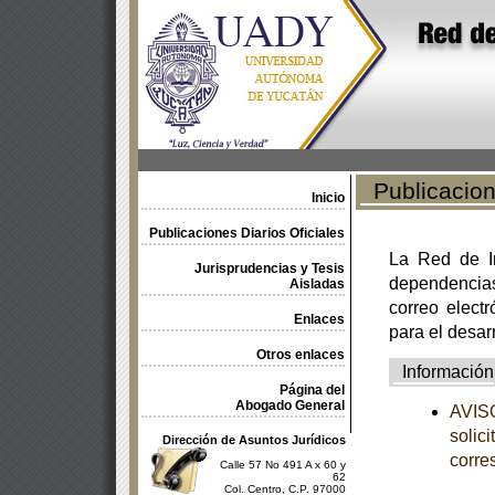
Publicacione
Inicio
Publicaciones Diarios Oficiales
La Red de In
Jurisprudencias y Tesis
dependencia
Aisladas
correo electr
Enlaces
para el desar
Otros enlaces
Información
Página del
Abogado General
AVISO
solic
Dirección de Asuntos Jurídicos
corre
Calle 57 No 491 A x 60 y
62
Col. Centro, C.P. 97000