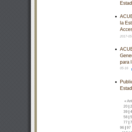
Esta
ACUER
la Es
Acces
2017-05
ACUER
Gener
para 
05-16
Publi
Esta
« Ant
20
|
39
|
58
|
77
|
96
|
97