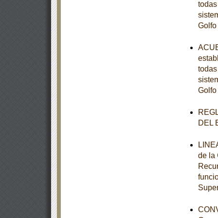
todas
siste
Golfo
ACUER
estab
todas
siste
Golfo
REGL
DEL 
LINEA
de la
Recur
funci
Super
CONV