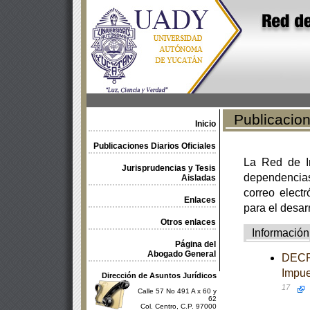
Publicacione
Inicio
Publicaciones Diarios Oficiales
La Red de In
Jurisprudencias y Tesis
dependencia
Aisladas
correo electr
Enlaces
para el desar
Otros enlaces
Información
Página del
Abogado General
DECRE
Impue
Dirección de Asuntos Jurídicos
17
Calle 57 No 491 A x 60 y
62
Col. Centro, C.P. 97000