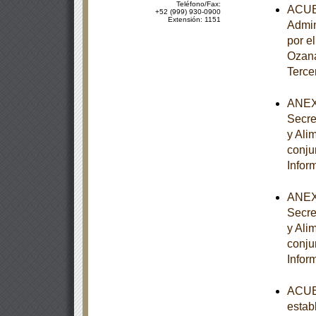
Teléfono/Fax:
ACUER
+52 (999) 930-0900
Extensión: 1151
Admin
por e
Ozana
Terce
ANEXO
Secre
y Ali
conju
Infor
ANEXO
Secre
y Ali
conju
Infor
ACUER
estab