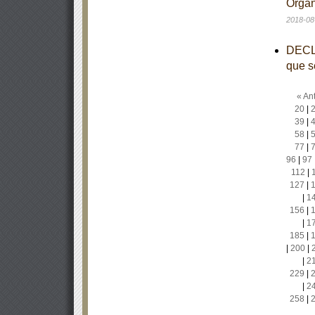
Organ
2018-08
DECLA
que s
« Ant
20
|
39
|
58
|
77
|
96
|
97
112
|
127
|
|
1
156
|
|
1
185
|
|
200
|
|
2
229
|
|
2
258
|