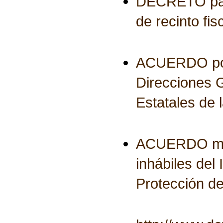
DECRETO para 
de recinto fis
ACUERDO por e
Direcciones 
Estatales de 
ACUERDO media
inhábiles del
Protección d