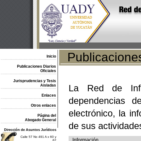
Publicaciones 
Inicio
Publicaciones Diarios
Oficiales
Jurisprudencias y Tesis
La Red de Info
Aisladas
Enlaces
dependencias de
Otros enlaces
electrónico, la in
Página del
Abogado General
de sus actividade
Dirección de Asuntos Jurídicos
Calle 57 No 491 A x 60 y
Información
62