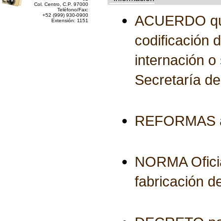
Col. Centro, C.P. 97000
Teléfono/Fax:
+52 (999) 930-0900
ACUERDO que m
Extensión: 1151
codificación 
internación o 
Secretaría d
REFORMAS al 
NORMA Ofici
fabricación 