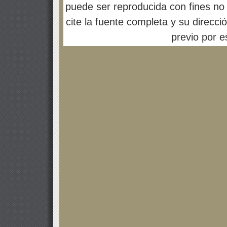
puede ser reproducida con fines no 
cite la fuente completa y su direcci
previo por es