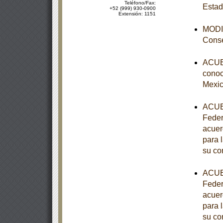
Teléfono/Fax:
Estad
+52 (999) 930-0900
Extensión: 1151
MODIF
Conse
ACUER
conoce
Mexic
ACUER
Feder
acuer
para 
su co
ACUER
Feder
acuer
para 
su co