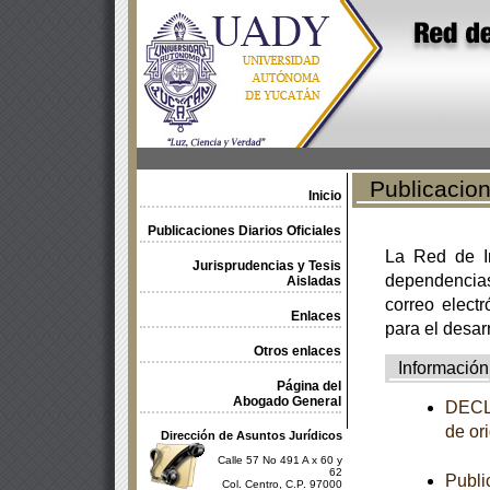
Publicacione
Inicio
Publicaciones Diarios Oficiales
La Red de In
Jurisprudencias y Tesis
dependencia
Aisladas
correo electr
Enlaces
para el desar
Otros enlaces
Información
Página del
Abogado General
DECLA
de or
Dirección de Asuntos Jurídicos
Calle 57 No 491 A x 60 y
62
Publi
Col. Centro, C.P. 97000