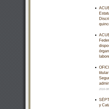
ACUER
Estat
Discr
quinc
ACUER
Feder
dispo
órgan
labor
OFICI
titula
Seguro
admini
2016-08
SÉPTI
y Cat