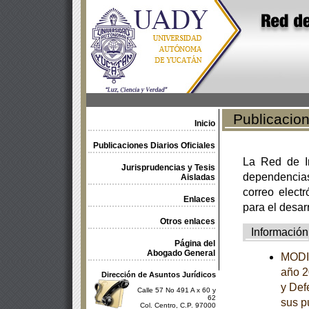
Publicacione
Inicio
Publicaciones Diarios Oficiales
La Red de In
Jurisprudencias y Tesis
dependencia
Aisladas
correo electr
Enlaces
para el desar
Otros enlaces
Información
Página del
Abogado General
MODIF
año 2
Dirección de Asuntos Jurídicos
y Def
Calle 57 No 491 A x 60 y
62
sus p
Col. Centro, C.P. 97000