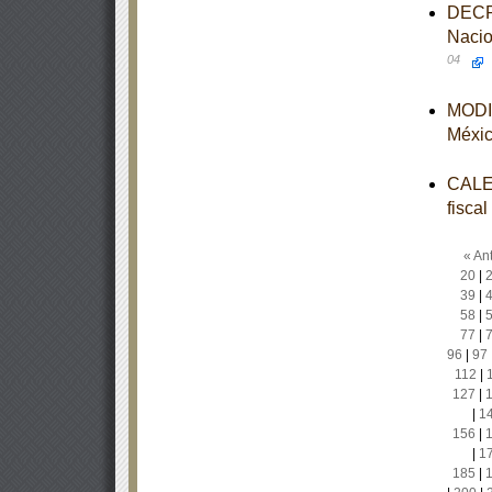
DECRE
Nacio
04
MODIF
Méxi
CALEN
fisca
« Ant
20
|
39
|
58
|
77
|
96
|
97
112
|
127
|
|
1
156
|
|
1
185
|