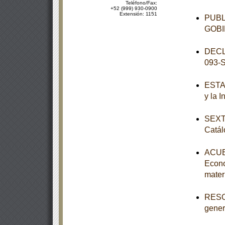
Teléfono/Fax:
+52 (999) 930-0900
Extensión: 1151
PUBL
GOBI
DECL
093-
ESTAT
y la 
SEXTA
Catál
ACUER
Econo
mater
RESOL
genera