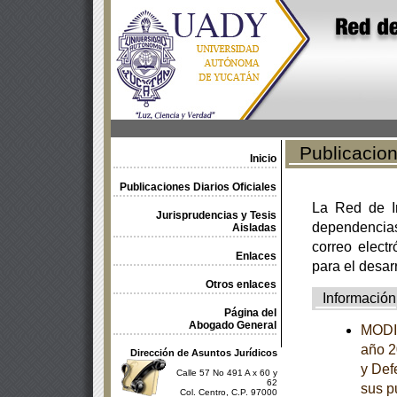
Publicacione
Inicio
Publicaciones Diarios Oficiales
La Red de In
Jurisprudencias y Tesis
dependencia
Aisladas
correo electr
Enlaces
para el desar
Otros enlaces
Información
Página del
Abogado General
MODIF
año 2
Dirección de Asuntos Jurídicos
y Def
Calle 57 No 491 A x 60 y
62
sus p
Col. Centro, C.P. 97000