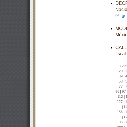
DECRE
Nacio
04
MODIF
Méxi
CALEN
fisca
« Ant
20
|
39
|
58
|
77
|
96
|
97
112
|
127
|
|
1
156
|
|
1
185
|