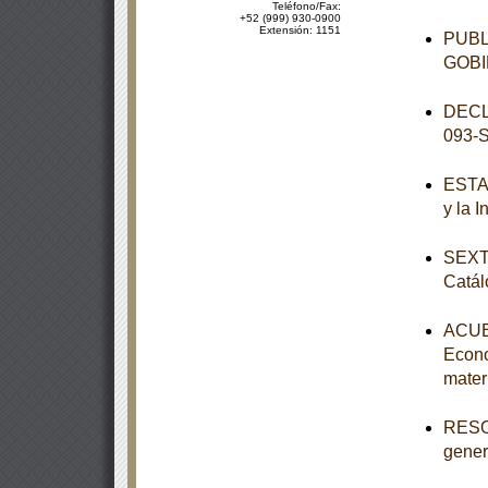
Teléfono/Fax:
+52 (999) 930-0900
Extensión: 1151
PUBL
GOBI
DECL
093-
ESTAT
y la 
SEXTA
Catál
ACUER
Econo
mater
RESOL
genera