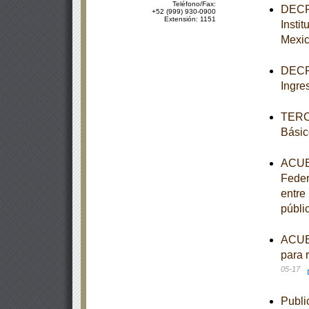
Teléfono/Fax:
DECRE
+52 (999) 930-0900
Extensión: 1151
Insti
Mexi
DECRE
Ingre
TERCE
Básic
ACUER
Feder
entre
públi
ACUER
para 
05-17
Publi