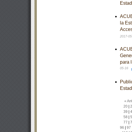
Esta
ACUER
la Es
Acces
2017-05
ACUER
Gener
para 
05-16
Publi
Esta
« Ant
20
|
39
|
58
|
77
|
96
|
97