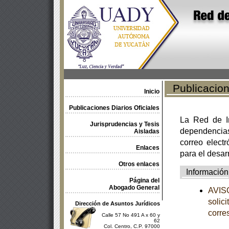
Publicacione
Inicio
Publicaciones Diarios Oficiales
La Red de In
Jurisprudencias y Tesis
dependencia
Aisladas
correo electr
Enlaces
para el desar
Otros enlaces
Información
Página del
Abogado General
AVISO
solic
Dirección de Asuntos Jurídicos
corre
Calle 57 No 491 A x 60 y
62
Col. Centro, C.P. 97000