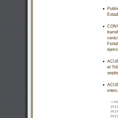
Publi
Estad
CONVE
trans
carác
Forta
ejerc
ACUER
el Tri
septi
ACUER
inter
« Ant
20
|
39
|
58
|