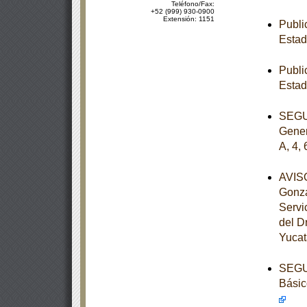
Teléfono/Fax:
+52 (999) 930-0900
Extensión: 1151
Publi
Estad
Publi
Estad
SEGUN
Gener
A, 4, 
AVISO
Gonzá
Servi
del D
Yucat
SEGUN
Básic