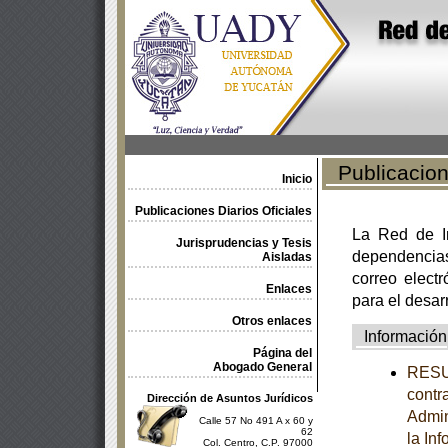
Publicacione
Inicio
Publicaciones Diarios Oficiales
La Red de In
Jurisprudencias y Tesis
dependencia
Aisladas
correo electr
Enlaces
para el desar
Otros enlaces
Información
Página del
Abogado General
RESUM
contr
Dirección de Asuntos Jurídicos
Admin
Calle 57 No 491 A x 60 y
62
la In
Col. Centro, C.P. 97000