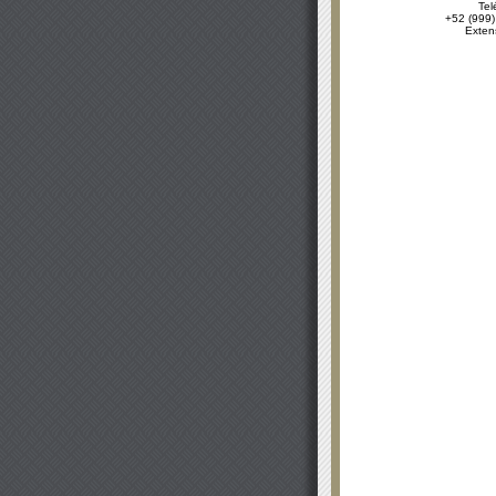
Tel
+52 (999)
Exten