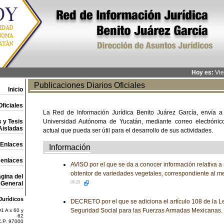
Hoy es:
Vie
Publicaciones Diarios Oficiales
Inicio
ficiales
La Red de Información Jurídica Benito Juárez García, envía a
 y Tesis
Universidad Autónoma de Yucatán, mediante correo electrónico,
Aisladas
actual que pueda ser útil para el desarrollo de sus actividades.
Enlaces
Información
 enlaces
AVISO por el que se da a conocer información relativa a s
obtentor de variedades vegetales, correspondiente al 
gina del
General
05-25
Jurídicos
DECRETO por el que se adiciona el artículo 108 de la Ley
Seguridad Social para las Fuerzas Armadas Mexicanas.
1 A x 60 y
62
C.P. 97000