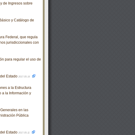
y de Ingresos sobre
Básico y Catálogo de
ra Federal, que regula
nos jurisdiccionales con
n para regular el uso de
o del Estado
2017-05-16
es a la Estructura
 a la Información y
 Generales en las
nistración Pública
o del Estado
2017-05-11