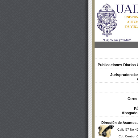
Publicaciones Diarios O
Jurisprudencias
Otros
Pá
Abogado 
Dirección de Asuntos 
Calle 57 No 49
Col. Centro, 