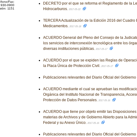
éfono/Fax:
DECRETO por el que se reforma el Reglamento de la Le
 930-0900
sión: 1151
Hidrocarburos.
2017-05-22
TERCERA Actualización de la Edición 2016 del Cuadro 
Medicamentos.
2017-05-18
ACUERDO General del Pleno del Consejo de la Judicatu
los servicios de interconexión tecnológica entre los órga
diversas instituciones públicas.
2017-05-17
ACUERDO por el que se expiden las Reglas de Operació
la Placa Única de Protección Civil.
2017-05-17
Publicaciones relevantes del Diario Oficial del Gobiern
ACUERDO mediante el cual se aprueban las modificacion
Orgánica del Instituto Nacional de Transparencia, Acceso
Protección de Datos Personales.
2017-05-16
ACUERDO que tiene por objeto emitir las Disposiciones
materias de Archivos y de Gobierno Abierto para la Admi
Federal y su Anexo Único.
2017-05-16
Publicaciones relevantes del Diario Oficial del Gobiern