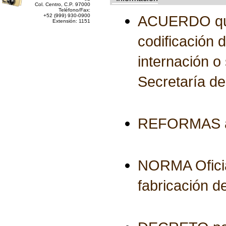
Col. Centro, C.P. 97000
Teléfono/Fax:
+52 (999) 930-0900
ACUERDO que m
Extensión: 1151
codificación 
internación o 
Secretaría d
REFORMAS al 
NORMA Ofici
fabricación 