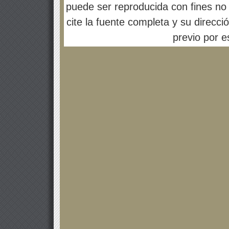
puede ser reproducida con fines no 
cite la fuente completa y su direcci
previo por es