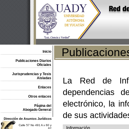
Publicaciones 
Inicio
Publicaciones Diarios
Oficiales
Jurisprudencias y Tesis
La Red de Info
Aisladas
Enlaces
dependencias de
Otros enlaces
electrónico, la in
Página del
Abogado General
de sus actividade
Dirección de Asuntos Jurídicos
Calle 57 No 491 A x 60 y
Información
62