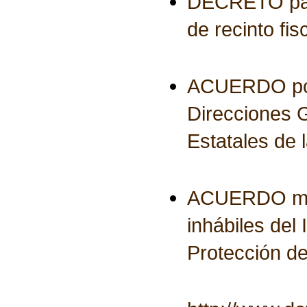
DECRETO para 
de recinto fis
ACUERDO por e
Direcciones 
Estatales de 
ACUERDO media
inhábiles del
Protección d