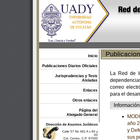
Publicacione
Inicio
Publicaciones Diarios Oficiales
La Red de In
Jurisprudencias y Tesis
dependencia
Aisladas
correo electr
Enlaces
para el desar
Otros enlaces
Información
Página del
Abogado General
MODIF
año 2
Dirección de Asuntos Jurídicos
y Def
Calle 57 No 491 A x 60 y
62
sus p
Col. Centro, C.P. 97000