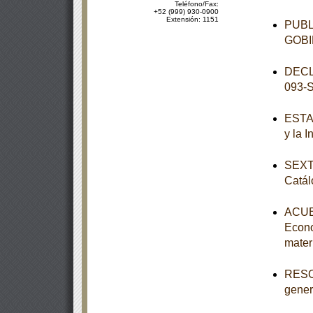
Teléfono/Fax:
+52 (999) 930-0900
Extensión: 1151
PUBL
GOBI
DECL
093-
ESTAT
y la 
SEXTA
Catál
ACUER
Econo
mater
RESOL
genera