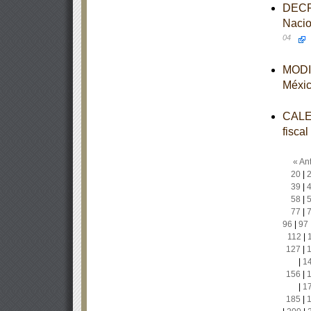
DECRE
Nacio
04
MODIF
Méxi
CALEN
fisca
« Ant
20
|
39
|
58
|
77
|
96
|
97
112
|
127
|
|
1
156
|
|
1
185
|