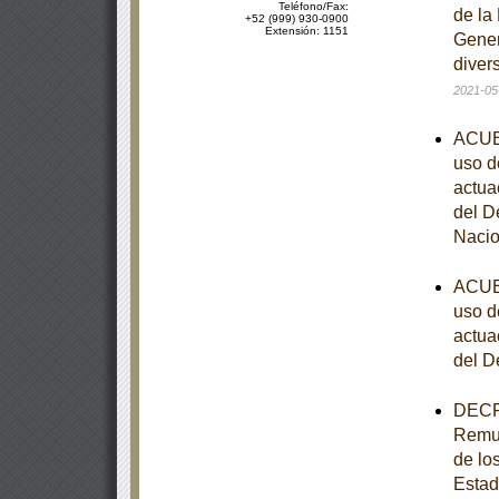
Teléfono/Fax:
de la
+52 (999) 930-0900
Extensión: 1151
Gener
diver
2021-05
ACUER
uso d
actua
del D
Nacio
ACUER
uso d
actua
del D
DECRE
Remun
de los
Estad