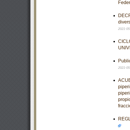
Feder
DECRE
diver
2021-05
CICL
UNIV
Publi
2021-05
ACUER
piper
piper
propio
fracci
REGLA