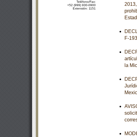
Teléfono/Fax:
2013,
+52 (999) 930-0900
Extensión: 1151
prohi
Estad
DECL
F-193
DECRE
artíc
la Mi
DECRE
Juríd
Mexic
AVISO
solic
corre
MODIF