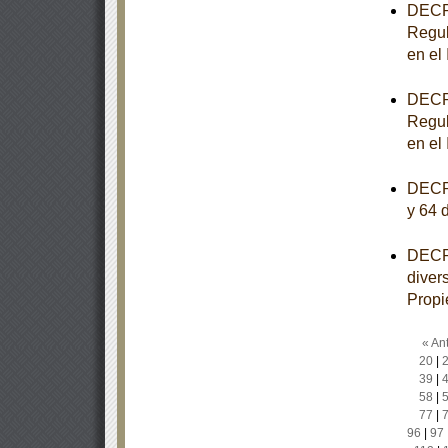
DECRE
Regul
en el
DECRE
Regul
en el
DECRE
y 64 
DECRE
diver
Propi
« Ant
20
|
39
|
58
|
77
|
96
|
97