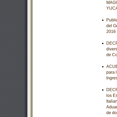
MAGI
YUC
Publi
del G
2016 
DECRE
diver
de Co
ACUER
para 
Ingre
DECRE
los E
Itali
Aduan
de do