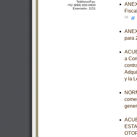
Teléfono/Fax:
ANEXO
+52 (999) 930-0900
Extensión: 1151
Fisca
06
ANEXO
para 
ACUER
a Com
contr
Adqui
y la 
NORMA
comer
gener
ACUE
ESTA
OTOR