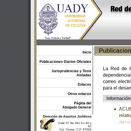
Publicacione
Inicio
Publicaciones Diarios Oficiales
La Red de In
Jurisprudencias y Tesis
dependencia
Aisladas
correo electr
Enlaces
para el desar
Otros enlaces
Información
Página del
Abogado General
ACUER
relat
Dirección de Asuntos Jurídicos
2017-01
Calle 57 No 491 A x 60 y
62
Col. Centro, C.P. 97000