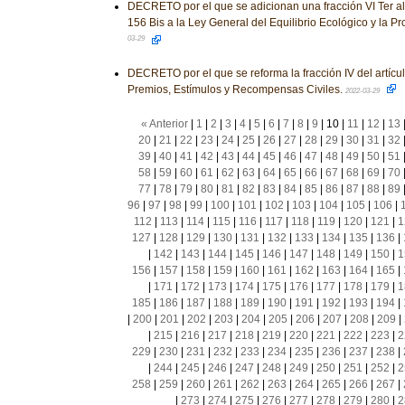
DECRETO por el que se adicionan una fracción VI Ter al ar
156 Bis a la Ley General del Equilibrio Ecológico y la P
03-29
DECRETO por el que se reforma la fracción IV del artícu
Premios, Estímulos y Recompensas Civiles.
2022-03-29
« Anterior
|
1
|
2
|
3
|
4
|
5
|
6
|
7
|
8
|
9
|
10
|
11
|
12
|
13
20
|
21
|
22
|
23
|
24
|
25
|
26
|
27
|
28
|
29
|
30
|
31
|
32
39
|
40
|
41
|
42
|
43
|
44
|
45
|
46
|
47
|
48
|
49
|
50
|
51
58
|
59
|
60
|
61
|
62
|
63
|
64
|
65
|
66
|
67
|
68
|
69
|
70
77
|
78
|
79
|
80
|
81
|
82
|
83
|
84
|
85
|
86
|
87
|
88
|
89
96
|
97
|
98
|
99
|
100
|
101
|
102
|
103
|
104
|
105
|
106
|
112
|
113
|
114
|
115
|
116
|
117
|
118
|
119
|
120
|
121
|
1
127
|
128
|
129
|
130
|
131
|
132
|
133
|
134
|
135
|
136
|
|
142
|
143
|
144
|
145
|
146
|
147
|
148
|
149
|
150
|
1
156
|
157
|
158
|
159
|
160
|
161
|
162
|
163
|
164
|
165
|
|
171
|
172
|
173
|
174
|
175
|
176
|
177
|
178
|
179
|
1
185
|
186
|
187
|
188
|
189
|
190
|
191
|
192
|
193
|
194
|
|
200
|
201
|
202
|
203
|
204
|
205
|
206
|
207
|
208
|
209
|
|
215
|
216
|
217
|
218
|
219
|
220
|
221
|
222
|
223
|
2
229
|
230
|
231
|
232
|
233
|
234
|
235
|
236
|
237
|
238
|
|
244
|
245
|
246
|
247
|
248
|
249
|
250
|
251
|
252
|
2
258
|
259
|
260
|
261
|
262
|
263
|
264
|
265
|
266
|
267
|
|
273
|
274
|
275
|
276
|
277
|
278
|
279
|
280
|
2