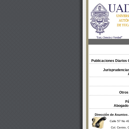
Publicaciones Diarios O
Jurisprudencias
Otros
Pá
Abogado 
Dirección de Asuntos 
Calle 57 No 49
Col. Centro, 