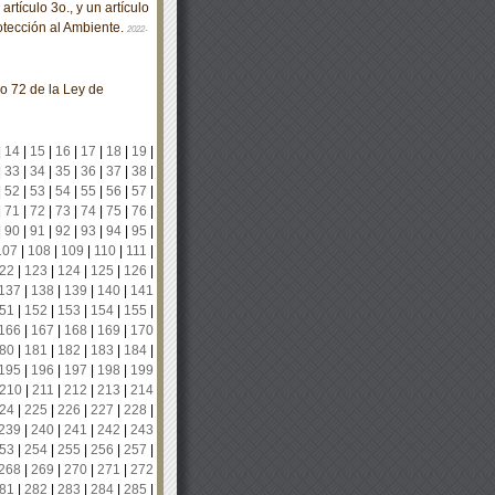
tículo 3o., y un artículo
rotección al Ambiente.
2022-
lo 72 de la Ley de
|
14
|
15
|
16
|
17
|
18
|
19
|
|
33
|
34
|
35
|
36
|
37
|
38
|
|
52
|
53
|
54
|
55
|
56
|
57
|
|
71
|
72
|
73
|
74
|
75
|
76
|
|
90
|
91
|
92
|
93
|
94
|
95
|
107
|
108
|
109
|
110
|
111
|
22
|
123
|
124
|
125
|
126
|
137
|
138
|
139
|
140
|
141
51
|
152
|
153
|
154
|
155
|
166
|
167
|
168
|
169
|
170
80
|
181
|
182
|
183
|
184
|
195
|
196
|
197
|
198
|
199
210
|
211
|
212
|
213
|
214
24
|
225
|
226
|
227
|
228
|
239
|
240
|
241
|
242
|
243
53
|
254
|
255
|
256
|
257
|
268
|
269
|
270
|
271
|
272
81
|
282
|
283
|
284
|
285
|