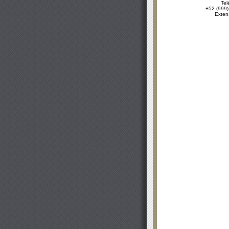
Tel
+52 (999)
Exten