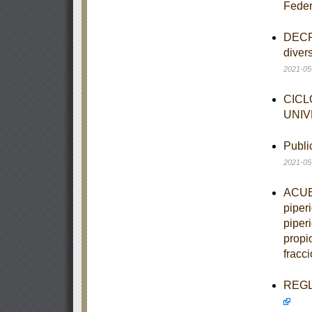
Feder
DECRE
diver
2021-05
CICL
UNIV
Publi
2021-05
ACUER
piper
piper
propio
fracci
REGLA