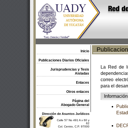
Publicacione
Inicio
Publicaciones Diarios Oficiales
La Red de In
Jurisprudencias y Tesis
dependencia
Aisladas
correo electr
Enlaces
para el desar
Otros enlaces
Información
Página del
Abogado General
Publi
Estad
Dirección de Asuntos Jurídicos
Calle 57 No 491 A x 60 y
62
DECRE
Col. Centro, C.P. 97000