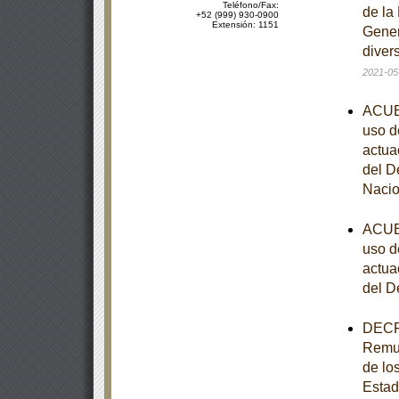
Teléfono/Fax:
de la
+52 (999) 930-0900
Extensión: 1151
Gener
diver
2021-05
ACUER
uso d
actua
del D
Nacio
ACUER
uso d
actua
del D
DECRE
Remun
de los
Estad