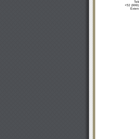
Tel
+52 (999)
Exten