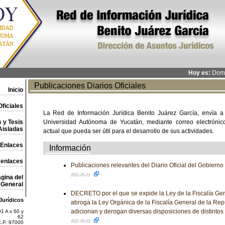
Hoy es:
Domi
Publicaciones Diarios Oficiales
Inicio
ficiales
La Red de Información Jurídica Benito Juárez García, envía a
 y Tesis
Universidad Autónoma de Yucatán, mediante correo electrónico,
Aisladas
actual que pueda ser útil para el desarrollo de sus actividades.
Enlaces
Información
 enlaces
Publicaciones relevantes del Diario Oficial del Gobiern
2021-05-21
gina del
General
DECRETO por el que se expide la Ley de la Fiscalía Gen
Jurídicos
abroga la Ley Orgánica de la Fiscalía General de la Rep
adicionan y derogan diversas disposiciones de distintos
1 A x 60 y
62
2021-05-20
C.P. 97000