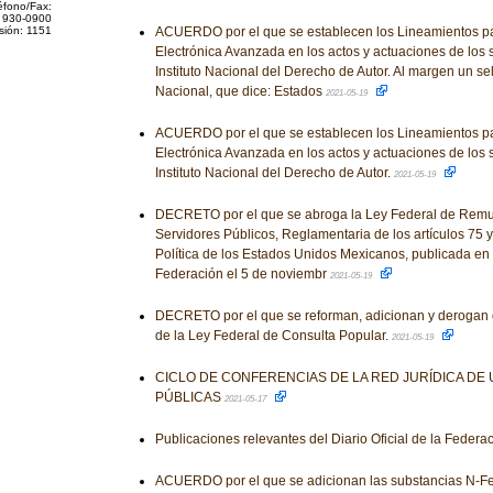
éfono/Fax:
 930-0900
sión: 1151
ACUERDO por el que se establecen los Lineamientos par
Electrónica Avanzada en los actos y actuaciones de los 
Instituto Nacional del Derecho de Autor. Al margen un se
Nacional, que dice: Estados
2021-05-19
ACUERDO por el que se establecen los Lineamientos par
Electrónica Avanzada en los actos y actuaciones de los 
Instituto Nacional del Derecho de Autor.
2021-05-19
DECRETO por el que se abroga la Ley Federal de Remu
Servidores Públicos, Reglamentaria de los artículos 75 y
Política de los Estados Unidos Mexicanos, publicada en el
Federación el 5 de noviembr
2021-05-19
DECRETO por el que se reforman, adicionan y derogan 
de la Ley Federal de Consulta Popular.
2021-05-19
CICLO DE CONFERENCIAS DE LA RED JURÍDICA DE
PÚBLICAS
2021-05-17
Publicaciones relevantes del Diario Oficial de la Federa
ACUERDO por el que se adicionan las substancias N-Fen