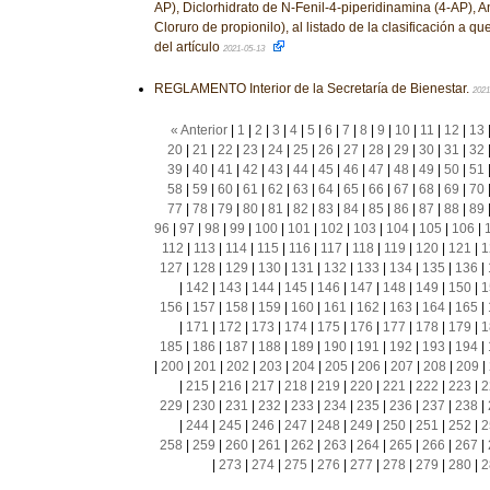
AP), Diclorhidrato de N-Fenil-4-piperidinamina (4-AP), A
Cloruro de propionilo), al listado de la clasificación a que 
del artículo
2021-05-13
REGLAMENTO Interior de la Secretaría de Bienestar.
2021
« Anterior
|
1
|
2
|
3
|
4
|
5
|
6
|
7
|
8
|
9
|
10
|
11
|
12
|
13
20
|
21
|
22
|
23
|
24
|
25
|
26
|
27
|
28
|
29
|
30
|
31
|
32
39
|
40
|
41
|
42
|
43
|
44
|
45
|
46
|
47
|
48
|
49
|
50
|
51
58
|
59
|
60
|
61
|
62
|
63
|
64
|
65
|
66
|
67
|
68
|
69
|
70
77
|
78
|
79
|
80
|
81
|
82
|
83
|
84
|
85
|
86
|
87
|
88
|
89
96
|
97
|
98
|
99
|
100
|
101
|
102
|
103
|
104
|
105
|
106
|
112
|
113
|
114
|
115
|
116
|
117
|
118
|
119
|
120
|
121
|
1
127
|
128
|
129
|
130
|
131
|
132
|
133
|
134
|
135
|
136
|
|
142
|
143
|
144
|
145
|
146
|
147
|
148
|
149
|
150
|
1
156
|
157
|
158
|
159
|
160
|
161
|
162
|
163
|
164
|
165
|
|
171
|
172
|
173
|
174
|
175
|
176
|
177
|
178
|
179
|
1
185
|
186
|
187
|
188
|
189
|
190
|
191
|
192
|
193
|
194
|
|
200
|
201
|
202
|
203
|
204
|
205
|
206
|
207
|
208
|
209
|
|
215
|
216
|
217
|
218
|
219
|
220
|
221
|
222
|
223
|
2
229
|
230
|
231
|
232
|
233
|
234
|
235
|
236
|
237
|
238
|
|
244
|
245
|
246
|
247
|
248
|
249
|
250
|
251
|
252
|
2
258
|
259
|
260
|
261
|
262
|
263
|
264
|
265
|
266
|
267
|
|
273
|
274
|
275
|
276
|
277
|
278
|
279
|
280
|
2