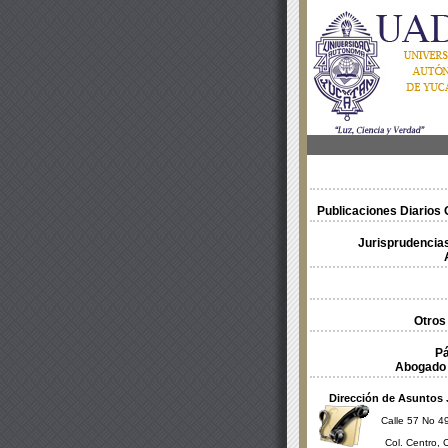
Publicaciones Diarios O
Jurisprudencias
Otros
Pá
Abogado 
Dirección de Asuntos 
Calle 57 No 49
Col. Centro, 