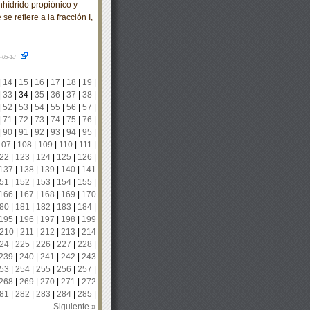
nhídrido propiónico y
se refiere a la fracción I,
-05-13
|
14
|
15
|
16
|
17
|
18
|
19
|
|
33
|
34
|
35
|
36
|
37
|
38
|
|
52
|
53
|
54
|
55
|
56
|
57
|
|
71
|
72
|
73
|
74
|
75
|
76
|
|
90
|
91
|
92
|
93
|
94
|
95
|
107
|
108
|
109
|
110
|
111
|
22
|
123
|
124
|
125
|
126
|
137
|
138
|
139
|
140
|
141
51
|
152
|
153
|
154
|
155
|
166
|
167
|
168
|
169
|
170
80
|
181
|
182
|
183
|
184
|
195
|
196
|
197
|
198
|
199
210
|
211
|
212
|
213
|
214
24
|
225
|
226
|
227
|
228
|
239
|
240
|
241
|
242
|
243
53
|
254
|
255
|
256
|
257
|
268
|
269
|
270
|
271
|
272
81
|
282
|
283
|
284
|
285
|
Siguiente »