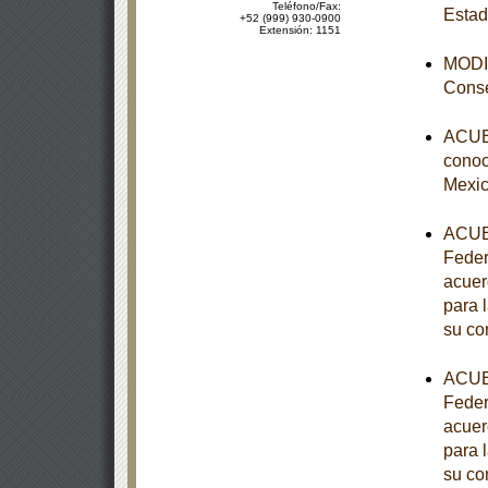
Teléfono/Fax:
Estad
+52 (999) 930-0900
Extensión: 1151
MODIF
Conse
ACUER
conoce
Mexic
ACUER
Feder
acuer
para 
su co
ACUER
Feder
acuer
para 
su co