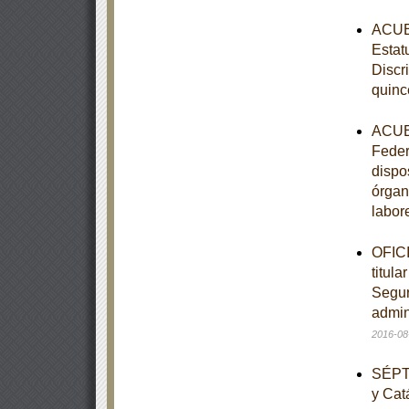
ACUER
Estat
Discr
quinc
ACUER
Feder
dispo
órgan
labor
OFICI
titula
Seguro
admini
2016-08
SÉPTI
y Cat