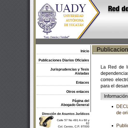
Publicacione
Inicio
Publicaciones Diarios Oficiales
La Red de In
Jurisprudencias y Tesis
dependencia
Aisladas
correo electr
Enlaces
para el desar
Otros enlaces
Información
Página del
Abogado General
DECLA
de or
Dirección de Asuntos Jurídicos
Calle 57 No 491 A x 60 y
62
Publi
Col. Centro, C.P. 97000