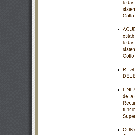
todas
siste
Golfo
ACUER
estab
todas
siste
Golfo
REGL
DEL 
LINEA
de la
Recur
funci
Super
CONV