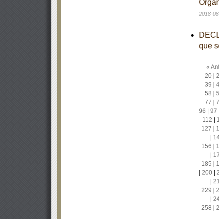
Organ
2018-08
DECLA
que s
« Ant
20
|
39
|
58
|
77
|
96
|
97
112
|
127
|
|
1
156
|
|
1
185
|
|
200
|
|
2
229
|
|
2
258
|