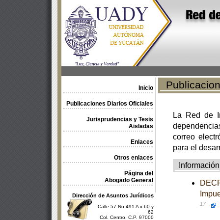
Publicacione
Inicio
Publicaciones Diarios Oficiales
La Red de In
Jurisprudencias y Tesis
dependencia
Aisladas
correo electr
Enlaces
para el desar
Otros enlaces
Información
Página del
Abogado General
DECRE
Impue
Dirección de Asuntos Jurídicos
17
Calle 57 No 491 A x 60 y
62
Col. Centro, C.P. 97000