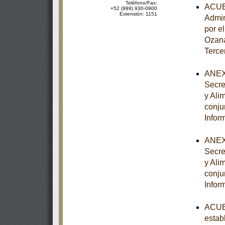
Teléfono/Fax:
ACUER
+52 (999) 930-0900
Extensión: 1151
Admin
por e
Ozana
Terce
ANEXO
Secre
y Ali
conju
Infor
ANEXO
Secre
y Ali
conju
Infor
ACUER
estab