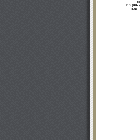
Tel
+52 (999)
Exten