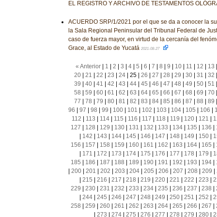
EL REGISTRO Y ARCHIVO DE TESTAMENTOS OLÓGR
ACUERDO SRP/1/2021 por el que se da a conocer la su
la Sala Regional Peninsular del Tribunal Federal de Justi
caso de fuerza mayor, en virtud de la cercanía del fenó
Grace, al Estado de Yucatá
2021-08-27
« Anterior
|
1
|
2
|
3
|
4
|
5
|
6
|
7
|
8
|
9
|
10
|
11
|
12
|
13
20
|
21
|
22
|
23
|
24
|
25
|
26
|
27
|
28
|
29
|
30
|
31
|
32
39
|
40
|
41
|
42
|
43
|
44
|
45
|
46
|
47
|
48
|
49
|
50
|
51
58
|
59
|
60
|
61
|
62
|
63
|
64
|
65
|
66
|
67
|
68
|
69
|
70
77
|
78
|
79
|
80
|
81
|
82
|
83
|
84
|
85
|
86
|
87
|
88
|
89
96
|
97
|
98
|
99
|
100
|
101
|
102
|
103
|
104
|
105
|
106
|
112
|
113
|
114
|
115
|
116
|
117
|
118
|
119
|
120
|
121
|
1
127
|
128
|
129
|
130
|
131
|
132
|
133
|
134
|
135
|
136
|
|
142
|
143
|
144
|
145
|
146
|
147
|
148
|
149
|
150
|
1
156
|
157
|
158
|
159
|
160
|
161
|
162
|
163
|
164
|
165
|
|
171
|
172
|
173
|
174
|
175
|
176
|
177
|
178
|
179
|
1
185
|
186
|
187
|
188
|
189
|
190
|
191
|
192
|
193
|
194
|
|
200
|
201
|
202
|
203
|
204
|
205
|
206
|
207
|
208
|
209
|
|
215
|
216
|
217
|
218
|
219
|
220
|
221
|
222
|
223
|
2
229
|
230
|
231
|
232
|
233
|
234
|
235
|
236
|
237
|
238
|
|
244
|
245
|
246
|
247
|
248
|
249
|
250
|
251
|
252
|
2
258
|
259
|
260
|
261
|
262
|
263
|
264
|
265
|
266
|
267
|
|
273
|
274
|
275
|
276
|
277
|
278
|
279
|
280
|
2