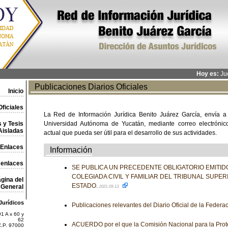
Hoy es:
Jue
Publicaciones Diarios Oficiales
Inicio
ficiales
La Red de Información Jurídica Benito Juárez García, envía a
 y Tesis
Universidad Autónoma de Yucatán, mediante correo electrónico,
Aisladas
actual que pueda ser útil para el desarrollo de sus actividades.
Enlaces
Información
 enlaces
SE PUBLICA UN PRECEDENTE OBLIGATORIO EMITIDO
COLEGIADA CIVIL Y FAMILIAR DEL TRIBUNAL SUPER
gina del
ESTADO.
General
2021-09-13
Jurídicos
Publicaciones relevantes del Diario Oficial de la Federa
1 A x 60 y
62
ACUERDO por el que la Comisión Nacional para la Prote
C.P. 97000