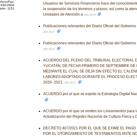
éfono/Fax:
Usuarios de Servicios Financieros hace del conocimiento
 930-0900
sión: 1151
la suspensión de los términos y plazos, así como la aten
Unidades de Atención a
2021-09-09
Publicaciones relevantes del Diario Oficial del Gobiern
2021-09-07
Publicaciones relevantes del Diario Oficial del Gobiern
2021-09-07
ACUERDO DEL PLENO DEL TRIBUNAL ELECTORAL D
YUCATÁN, DE FECHA PRIMERO DE SEPTIEMBRE DE D
MEDIANTE EL CUAL SE DEJA SIN EFECTO EL CALEN
LABORES ADOPTADO DURANTE EL PROCESO ELEC
2020- 2021.
2021-09-07
ACUERDO por el que se expide la Estrategia Digital Na
ACUERDO por el que se emiten los Lineamientos para la
Actualización del Registro Nacional de Cultura Física y 
DECRETO 407/2021 POR EL QUE SE EXIME EL PAG
POR EL OTORGAMIENTO DE TESTAMENTOS ANTE NO