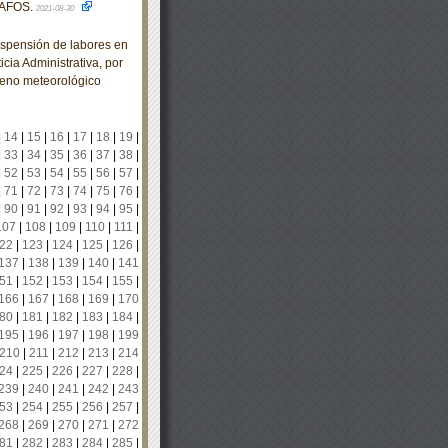
AFOS.
2021-08-30
spensión de labores en
cia Administrativa, por
meno meteorológico
|
14
|
15
|
16
|
17
|
18
|
19
|
|
33
|
34
|
35
|
36
|
37
|
38
|
|
52
|
53
|
54
|
55
|
56
|
57
|
|
71
|
72
|
73
|
74
|
75
|
76
|
|
90
|
91
|
92
|
93
|
94
|
95
|
107
|
108
|
109
|
110
|
111
|
22
|
123
|
124
|
125
|
126
|
137
|
138
|
139
|
140
|
141
51
|
152
|
153
|
154
|
155
|
166
|
167
|
168
|
169
|
170
80
|
181
|
182
|
183
|
184
|
195
|
196
|
197
|
198
|
199
210
|
211
|
212
|
213
|
214
24
|
225
|
226
|
227
|
228
|
239
|
240
|
241
|
242
|
243
53
|
254
|
255
|
256
|
257
|
268
|
269
|
270
|
271
|
272
81
|
282
|
283
|
284
|
285
|