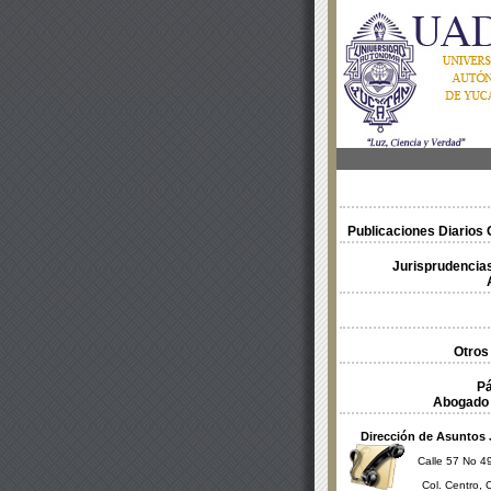
Publicaciones Diarios O
Jurisprudencias
Otros
Pá
Abogado 
Dirección de Asuntos 
Calle 57 No 49
Col. Centro, 