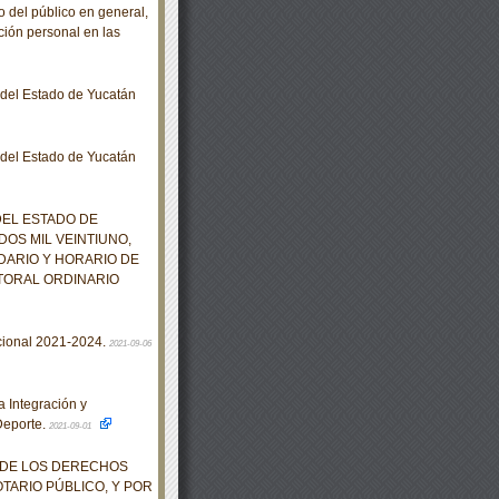
 del público en general,
ción personal en las
o del Estado de Yucatán
o del Estado de Yucatán
EL ESTADO DE
OS MIL VEINTIUNO,
DARIO Y HORARIO DE
TORAL ORDINARIO
cional 2021-2024.
2021-09-06
 Integración y
Deporte.
2021-09-01
O DE LOS DERECHOS
TARIO PÚBLICO, Y POR