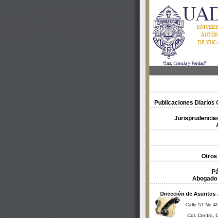
Publicaciones Diarios O
Jurisprudencias
Otros
Pá
Abogado 
Dirección de Asuntos 
Calle 57 No 49
Col. Centro, 