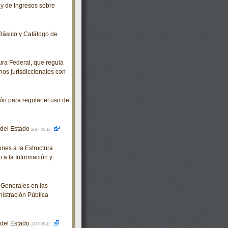
y de Ingresos sobre
Básico y Catálogo de
ra Federal, que regula
nos jurisdiccionales con
n para regular el uso de
o del Estado
2017-05-16
es a la Estructura
 a la Información y
 Generales en las
nistración Pública
o del Estado
2017-05-11