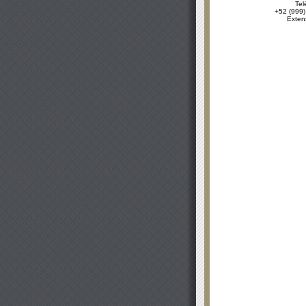
Tel
+52 (999)
Exten