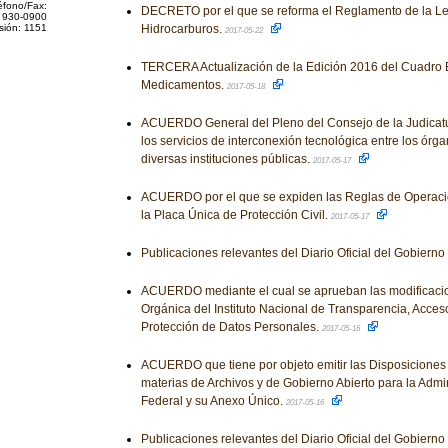
éfono/Fax:
DECRETO por el que se reforma el Reglamento de la Le
 930-0900
sión: 1151
Hidrocarburos.
2017-05-22
TERCERA Actualización de la Edición 2016 del Cuadro 
Medicamentos.
2017-05-18
ACUERDO General del Pleno del Consejo de la Judicatu
los servicios de interconexión tecnológica entre los órga
diversas instituciones públicas.
2017-05-17
ACUERDO por el que se expiden las Reglas de Operació
la Placa Única de Protección Civil.
2017-05-17
Publicaciones relevantes del Diario Oficial del Gobiern
ACUERDO mediante el cual se aprueban las modificacion
Orgánica del Instituto Nacional de Transparencia, Acceso
Protección de Datos Personales.
2017-05-16
ACUERDO que tiene por objeto emitir las Disposiciones
materias de Archivos y de Gobierno Abierto para la Admi
Federal y su Anexo Único.
2017-05-16
Publicaciones relevantes del Diario Oficial del Gobiern