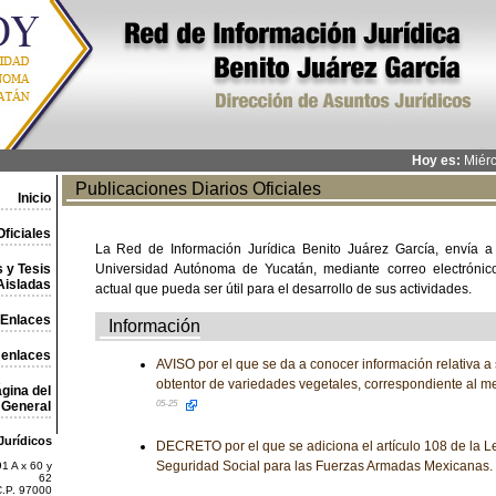
Hoy es:
Miérc
Publicaciones Diarios Oficiales
Inicio
ficiales
La Red de Información Jurídica Benito Juárez García, envía a
 y Tesis
Universidad Autónoma de Yucatán, mediante correo electrónico,
Aisladas
actual que pueda ser útil para el desarrollo de sus actividades.
Enlaces
Información
 enlaces
AVISO por el que se da a conocer información relativa a s
obtentor de variedades vegetales, correspondiente al 
gina del
General
05-25
Jurídicos
DECRETO por el que se adiciona el artículo 108 de la Ley
Seguridad Social para las Fuerzas Armadas Mexicanas.
1 A x 60 y
62
C.P. 97000