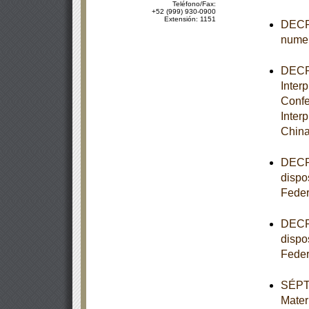
Teléfono/Fax:
+52 (999) 930-0900
Extensión: 1151
DECRE
numer
DECRE
Inter
Confe
Inter
China
DECRE
dispo
Feder
DECRE
dispo
Feder
SÉPTI
Mater