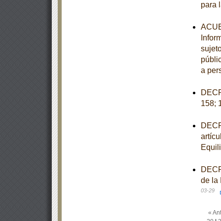
para 
ACUER
Infor
sujet
públi
a per
DECRE
158; 
DECRE
artícu
Equil
DECRE
de la
03-29
« Ant