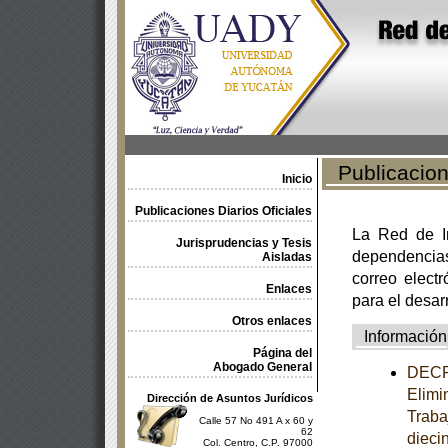
Publicacione
Inicio
Publicaciones Diarios Oficiales
La Red de In
Jurisprudencias y Tesis
dependencia
Aisladas
correo electr
Enlaces
para el desar
Otros enlaces
Información
Página del
Abogado General
DECRE
Elimi
Dirección de Asuntos Jurídicos
Traba
Calle 57 No 491 A x 60 y
62
dieci
Col. Centro, C.P. 97000