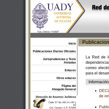
Publicacione
Inicio
Publicaciones Diarios Oficiales
La Red de In
Jurisprudencias y Tesis
dependencia
Aisladas
correo electr
Enlaces
para el desar
Otros enlaces
Información
Página del
Abogado General
DECLA
de or
Dirección de Asuntos Jurídicos
Calle 57 No 491 A x 60 y
62
Publi
Col. Centro, C.P. 97000