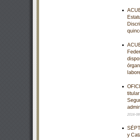
ACUER
Estat
Discr
quinc
ACUER
Feder
dispo
órgan
labor
OFICI
titula
Seguro
admini
2016-08
SÉPTI
y Cat