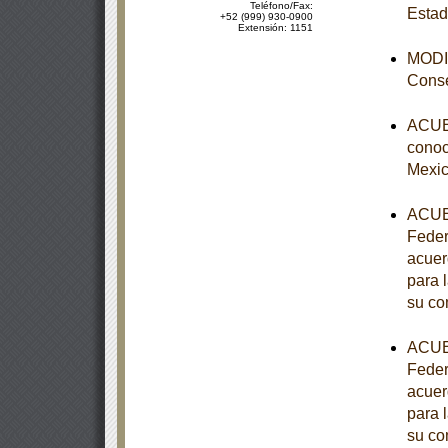
Teléfono/Fax:
Estad
+52 (999) 930-0900
Extensión: 1151
MODIF
Conse
ACUER
conoce
Mexic
ACUER
Feder
acuer
para 
su co
ACUER
Feder
acuer
para 
su co