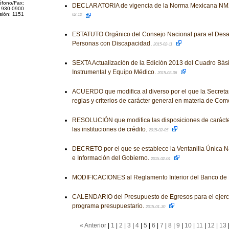
éfono/Fax:
DECLARATORIA de vigencia de la Norma Mexicana NM
 930-0900
sión: 1151
02-12
ESTATUTO Orgánico del Consejo Nacional para el Desarro
Personas con Discapacidad.
2015-02-11
SEXTA Actualización de la Edición 2013 del Cuadro Bás
Instrumental y Equipo Médico.
2015-02-06
ACUERDO que modifica al diverso por el que la Secreta
reglas y criterios de carácter general en materia de Come
RESOLUCIÓN que modifica las disposiciones de carácter
las instituciones de crédito.
2015-02-05
DECRETO por el que se establece la Ventanilla Única Na
e Información del Gobierno.
2015-02-04
MODIFICACIONES al Reglamento Interior del Banco de
CALENDARIO del Presupuesto de Egresos para el ejercic
programa presupuestario.
2015-01-30
« Anterior
|
1
|
2
|
3
|
4
|
5
|
6
|
7
|
8
|
9
|
10
|
11
|
12
|
13