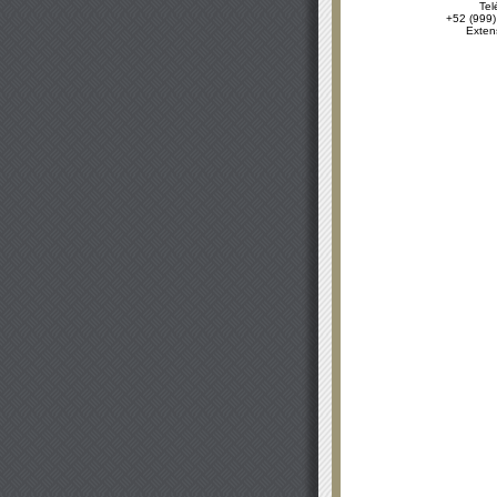
Tel
+52 (999)
Exten