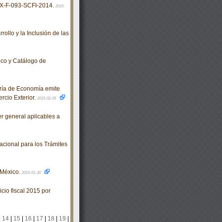
X-F-093-SCFI-2014.
2015-
llo y la Inclusión de las
ico y Catálogo de
ría de Economía emite
rcio Exterior.
2015-02-05
 general aplicables a
cional para los Trámites
 México.
2015-01-30
io fiscal 2015 por
|
14
|
15
|
16
|
17
|
18
|
19
|