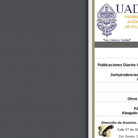
Publicaciones Diarios O
Jurisprudencias
Otros
Pá
Abogado 
Dirección de Asuntos 
Calle 57 No 49
Col. Centro, 