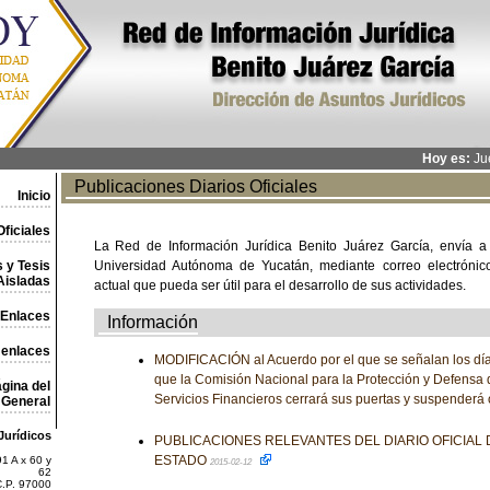
Hoy es:
Jue
Publicaciones Diarios Oficiales
Inicio
ficiales
La Red de Información Jurídica Benito Juárez García, envía a
 y Tesis
Universidad Autónoma de Yucatán, mediante correo electrónico,
Aisladas
actual que pueda ser útil para el desarrollo de sus actividades.
Enlaces
Información
 enlaces
MODIFICACIÓN al Acuerdo por el que se señalan los día
que la Comisión Nacional para la Protección y Defensa 
gina del
Servicios Financieros cerrará sus puertas y suspenderá
General
Jurídicos
PUBLICACIONES RELEVANTES DEL DIARIO OFICIAL
ESTADO
1 A x 60 y
2015-02-12
62
C.P. 97000