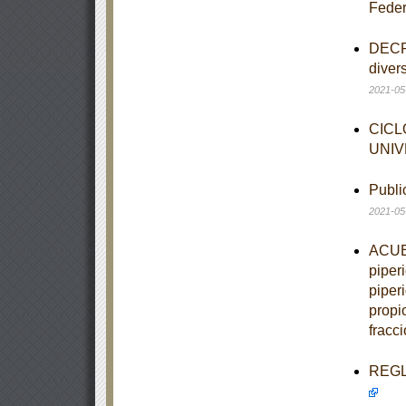
Feder
DECRE
diver
2021-05
CICL
UNIV
Publi
2021-05
ACUER
piper
piper
propio
fracci
REGLA