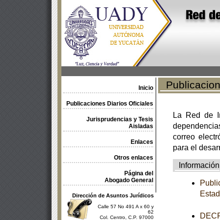
Publicacione
Inicio
Publicaciones Diarios Oficiales
La Red de In
Jurisprudencias y Tesis
dependencia
Aisladas
correo electr
Enlaces
para el desar
Otros enlaces
Información
Página del
Abogado General
Publi
Estad
Dirección de Asuntos Jurídicos
Calle 57 No 491 A x 60 y
62
DECRE
Col. Centro, C.P. 97000