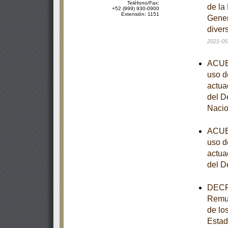
Teléfono/Fax:
de la
+52 (999) 930-0900
Extensión: 1151
Gener
diver
2021-05
ACUER
uso d
actua
del D
Nacio
ACUER
uso d
actua
del D
DECRE
Remun
de los
Estad