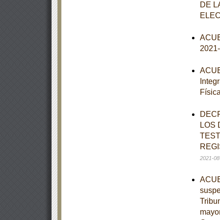
DE L
ELEC
ACUER
2021
ACUER
Integ
Físic
DECR
LOS 
TEST
REGI
2021-08
ACUER
suspe
Tribu
mayor