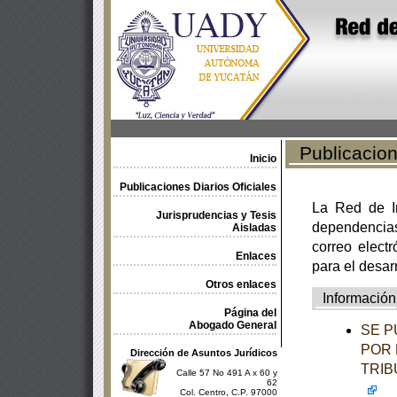
Publicacione
Inicio
Publicaciones Diarios Oficiales
La Red de In
Jurisprudencias y Tesis
dependencia
Aisladas
correo electr
Enlaces
para el desar
Otros enlaces
Información
Página del
Abogado General
SE P
POR 
Dirección de Asuntos Jurídicos
TRIB
Calle 57 No 491 A x 60 y
62
Col. Centro, C.P. 97000