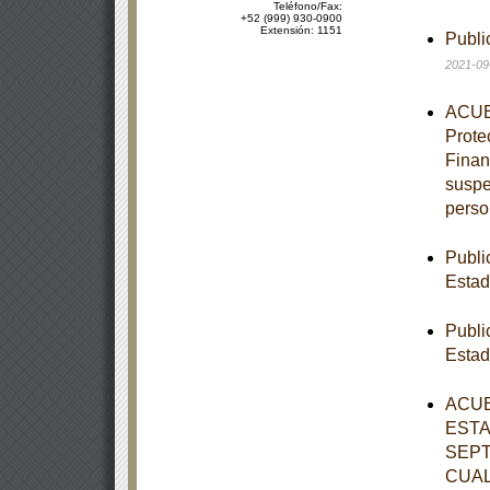
Teléfono/Fax:
+52 (999) 930-0900
Extensión: 1151
Publi
2021-09
ACUER
Prote
Finan
suspe
perso
Publi
Estad
Publi
Estad
ACUE
ESTA
SEPT
CUAL