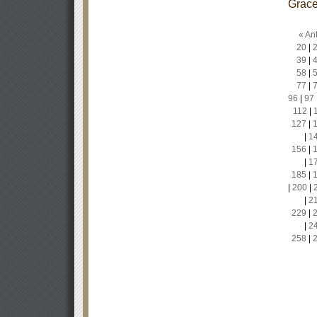
Grace
« Ant
20
|
39
|
58
|
77
|
96
|
97
112
|
127
|
|
1
156
|
|
1
185
|
|
200
|
|
2
229
|
|
2
258
|