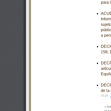
para 
ACUER
Infor
sujet
públi
a per
DECRE
158; 
DECRE
artícu
Equil
DECRE
de la
03-29
« Ant