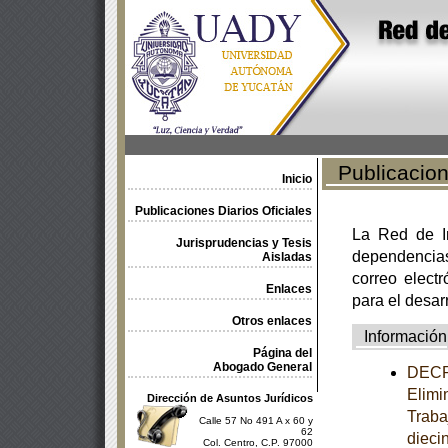
Publicacione
Inicio
Publicaciones Diarios Oficiales
La Red de In
Jurisprudencias y Tesis
dependencia
Aisladas
correo electr
Enlaces
para el desar
Otros enlaces
Información
Página del
Abogado General
DECRE
Elimi
Dirección de Asuntos Jurídicos
Traba
Calle 57 No 491 A x 60 y
62
dieci
Col. Centro, C.P. 97000