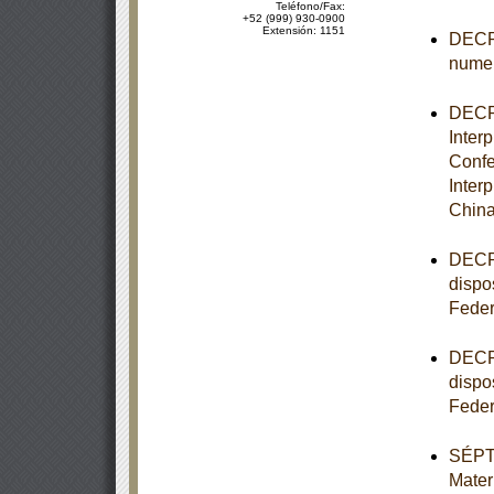
Teléfono/Fax:
+52 (999) 930-0900
Extensión: 1151
DECRE
numer
DECRE
Inter
Confe
Inter
China
DECRE
dispo
Feder
DECRE
dispo
Feder
SÉPTI
Mater