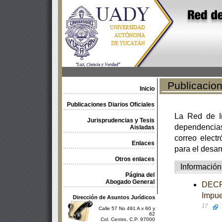
Publicacione
Inicio
Publicaciones Diarios Oficiales
La Red de In
Jurisprudencias y Tesis
dependencia
Aisladas
correo electr
Enlaces
para el desar
Otros enlaces
Información
Página del
Abogado General
DECRE
Impue
Dirección de Asuntos Jurídicos
17
Calle 57 No 491 A x 60 y
62
Col. Centro, C.P. 97000