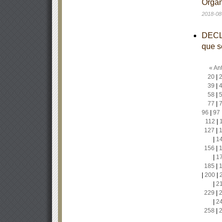
Organ
2018-08
DECLA
que s
« Ant
20
|
39
|
58
|
77
|
96
|
97
112
|
127
|
|
1
156
|
|
1
185
|
|
200
|
|
2
229
|
|
2
258
|