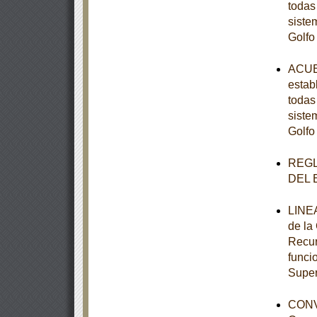
todas
siste
Golfo
ACUER
estab
todas
siste
Golfo
REGL
DEL 
LINEA
de la
Recur
funci
Super
CONV