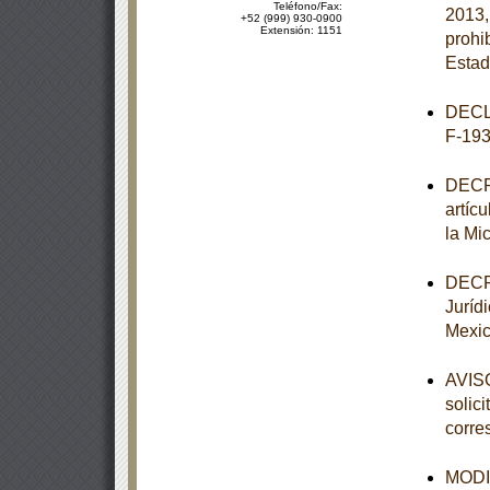
Teléfono/Fax:
2013,
+52 (999) 930-0900
Extensión: 1151
prohi
Estad
DECL
F-193
DECRE
artíc
la Mi
DECRE
Juríd
Mexic
AVISO
solic
corre
MODIF