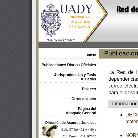
Publicacione
Inicio
Publicaciones Diarios Oficiales
La Red de In
Jurisprudencias y Tesis
dependencia
Aisladas
correo electr
Enlaces
para el desar
Otros enlaces
Información
Página del
Abogado General
DECRE
mater
Dirección de Asuntos Jurídicos
Calle 57 No 491 A x 60 y
62
NORM
Col. Centro, C.P. 97000