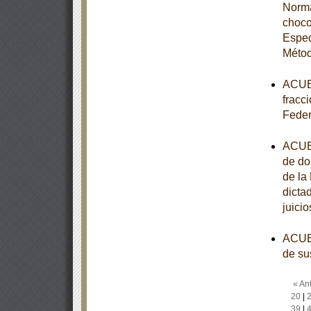
Norma
choco
Espec
Métod
ACUER
fracci
Feder
ACUER
de do
de la
dicta
juici
ACUER
de su
« Ant
20
|
39
|