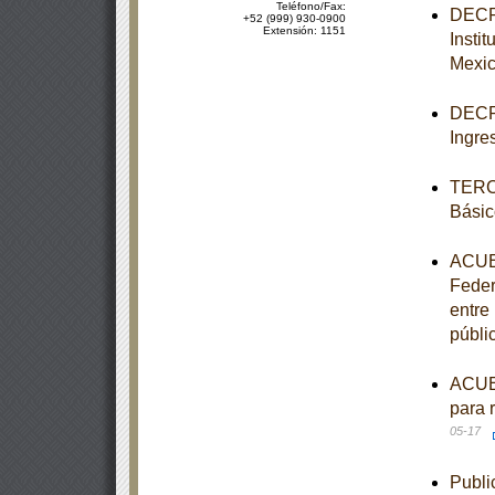
Teléfono/Fax:
DECRE
+52 (999) 930-0900
Extensión: 1151
Insti
Mexi
DECRE
Ingre
TERCE
Básic
ACUER
Feder
entre
públi
ACUER
para 
05-17
Publi