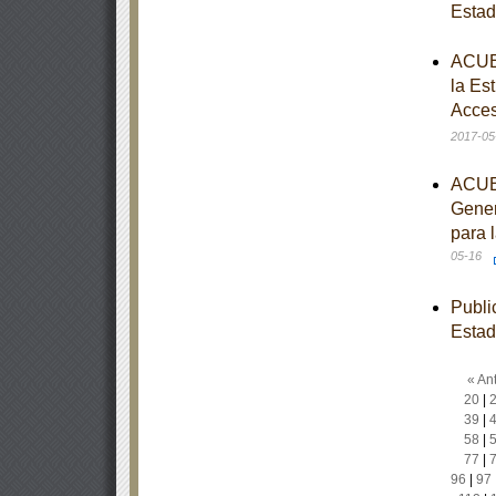
Esta
ACUER
la Es
Acces
2017-05
ACUER
Gener
para 
05-16
Publi
Esta
« Ant
20
|
39
|
58
|
77
|
96
|
97