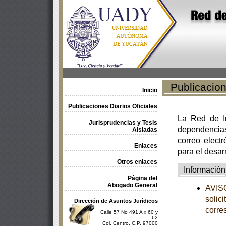
Publicacione
Inicio
Publicaciones Diarios Oficiales
La Red de In
Jurisprudencias y Tesis
dependencia
Aisladas
correo electr
Enlaces
para el desar
Otros enlaces
Información
Página del
Abogado General
AVISO
solic
Dirección de Asuntos Jurídicos
corre
Calle 57 No 491 A x 60 y
62
Col. Centro, C.P. 97000