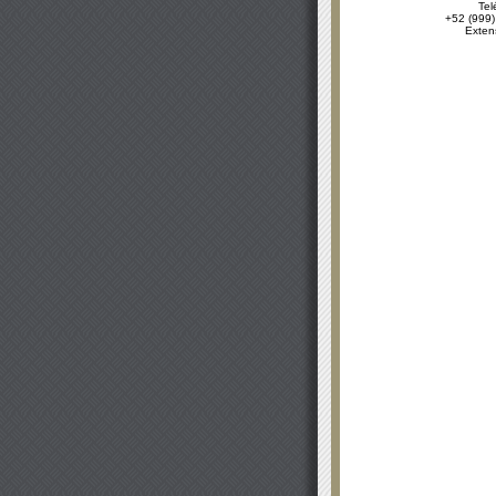
Tel
+52 (999)
Exten