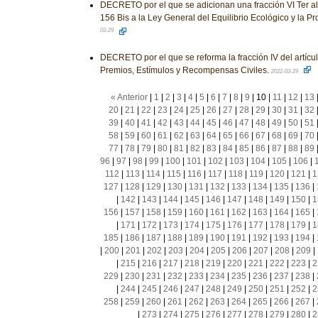
DECRETO por el que se adicionan una fracción VI Ter al ar
156 Bis a la Ley General del Equilibrio Ecológico y la P
03-29
DECRETO por el que se reforma la fracción IV del artícu
Premios, Estímulos y Recompensas Civiles.
2022-03-29
« Anterior
|
1
|
2
|
3
|
4
|
5
|
6
|
7
|
8
|
9
|
10
|
11
|
12
|
13
20
|
21
|
22
|
23
|
24
|
25
|
26
|
27
|
28
|
29
|
30
|
31
|
32
39
|
40
|
41
|
42
|
43
|
44
|
45
|
46
|
47
|
48
|
49
|
50
|
51
58
|
59
|
60
|
61
|
62
|
63
|
64
|
65
|
66
|
67
|
68
|
69
|
70
77
|
78
|
79
|
80
|
81
|
82
|
83
|
84
|
85
|
86
|
87
|
88
|
89
96
|
97
|
98
|
99
|
100
|
101
|
102
|
103
|
104
|
105
|
106
|
112
|
113
|
114
|
115
|
116
|
117
|
118
|
119
|
120
|
121
|
1
127
|
128
|
129
|
130
|
131
|
132
|
133
|
134
|
135
|
136
|
|
142
|
143
|
144
|
145
|
146
|
147
|
148
|
149
|
150
|
1
156
|
157
|
158
|
159
|
160
|
161
|
162
|
163
|
164
|
165
|
|
171
|
172
|
173
|
174
|
175
|
176
|
177
|
178
|
179
|
1
185
|
186
|
187
|
188
|
189
|
190
|
191
|
192
|
193
|
194
|
|
200
|
201
|
202
|
203
|
204
|
205
|
206
|
207
|
208
|
209
|
|
215
|
216
|
217
|
218
|
219
|
220
|
221
|
222
|
223
|
2
229
|
230
|
231
|
232
|
233
|
234
|
235
|
236
|
237
|
238
|
|
244
|
245
|
246
|
247
|
248
|
249
|
250
|
251
|
252
|
2
258
|
259
|
260
|
261
|
262
|
263
|
264
|
265
|
266
|
267
|
|
273
|
274
|
275
|
276
|
277
|
278
|
279
|
280
|
2