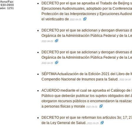
éfono/Fax:
DECRETO por el que se aprueba el Tratado de Beijing so
 930-0900
sión: 1151
Ejecuciones Audiovisuales, adoptado por la Conferencia
Protección de las Interpretaciones y Ejecuciones Audiovi
el veinticuatro de
2022-04-05
DECRETO por el que se adicionan y derogan diversas di
Orgánica de la Administración Pública Federal y de la L
2022-04-05
DECRETO por el que se adicionan y derogan diversas di
Orgánica de la Administración Pública Federal y de la L
2022-04-05
SÉPTIMA Actualización de la Edición 2021 del Libro de M
Compendio Nacional de Insumos para la Salud.
2022-04-04
ACUERDO mediante el cual se aprueba el Catálogo de I
Público que deberán publicar los sujetos obligados del 
otorgaron recursos públicos o encomendaron la realizac
a personas físicas y morale
2022-04-01
DECRETO por el que se reforman los artículos 3o; 17; 27
de la Ley General de Salud.
2022-03-29