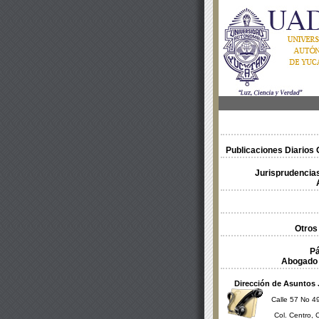
Publicaciones Diarios O
Jurisprudencias
Otros
Pá
Abogado 
Dirección de Asuntos 
Calle 57 No 49
Col. Centro, 