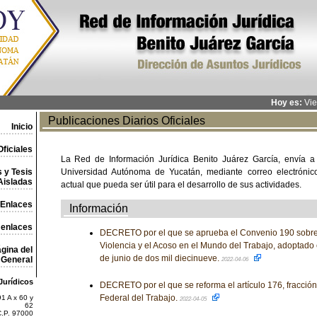
Hoy es:
Vie
Publicaciones Diarios Oficiales
Inicio
ficiales
La Red de Información Jurídica Benito Juárez García, envía a
 y Tesis
Universidad Autónoma de Yucatán, mediante correo electrónico,
Aisladas
actual que pueda ser útil para el desarrollo de sus actividades.
Enlaces
Información
 enlaces
DECRETO por el que se aprueba el Convenio 190 sobre 
Violencia y el Acoso en el Mundo del Trabajo, adoptado 
gina del
de junio de dos mil diecinueve.
General
2022-04-06
Jurídicos
DECRETO por el que se reforma el artículo 176, fracción 
Federal del Trabajo.
1 A x 60 y
2022-04-05
62
C.P. 97000