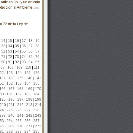
tículo 3o., y un artículo
rotección al Ambiente.
2022-
lo 72 de la Ley de
|
14
|
15
|
16
|
17
|
18
|
19
|
|
33
|
34
|
35
|
36
|
37
|
38
|
|
52
|
53
|
54
|
55
|
56
|
57
|
|
71
|
72
|
73
|
74
|
75
|
76
|
|
90
|
91
|
92
|
93
|
94
|
95
|
107
|
108
|
109
|
110
|
111
|
22
|
123
|
124
|
125
|
126
|
137
|
138
|
139
|
140
|
141
51
|
152
|
153
|
154
|
155
|
166
|
167
|
168
|
169
|
170
80
|
181
|
182
|
183
|
184
|
195
|
196
|
197
|
198
|
199
210
|
211
|
212
|
213
|
214
24
|
225
|
226
|
227
|
228
|
239
|
240
|
241
|
242
|
243
53
|
254
|
255
|
256
|
257
|
268
|
269
|
270
|
271
|
272
81
|
282
|
283
|
284
|
285
|