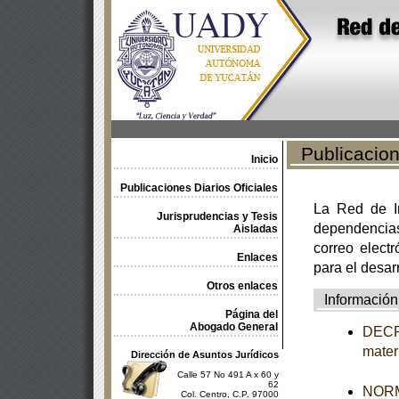
Publicacione
Inicio
Publicaciones Diarios Oficiales
La Red de In
Jurisprudencias y Tesis
dependencia
Aisladas
correo electr
Enlaces
para el desar
Otros enlaces
Información
Página del
Abogado General
DECRE
mater
Dirección de Asuntos Jurídicos
Calle 57 No 491 A x 60 y
62
NORM
Col. Centro, C.P. 97000