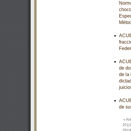
Norma
choco
Espec
Métod
ACUER
fracci
Feder
ACUER
de do
de la
dicta
juici
ACUER
de su
« Ant
20
|
39
|