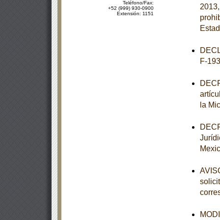
Teléfono/Fax:
2013,
+52 (999) 930-0900
Extensión: 1151
prohi
Estad
DECL
F-193
DECRE
artíc
la Mi
DECRE
Juríd
Mexic
AVISO
solic
corre
MODIF