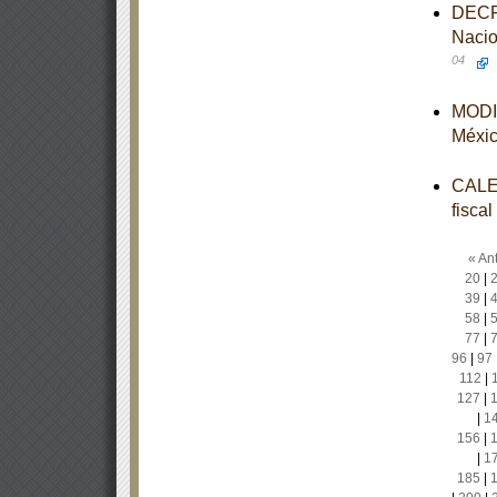
DECRE
Nacio
04
MODIF
Méxi
CALEN
fisca
« Ant
20
|
39
|
58
|
77
|
96
|
97
112
|
127
|
|
1
156
|
|
1
185
|