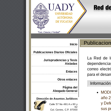
Publicacione
Inicio
Publicaciones Diarios Oficiales
La Red de In
Jurisprudencias y Tesis
dependencia
Aisladas
correo electr
Enlaces
para el desar
Otros enlaces
Información
Página del
Abogado General
MODIF
año 2
Dirección de Asuntos Jurídicos
y Def
Calle 57 No 491 A x 60 y
62
sus p
Col. Centro, C.P. 97000