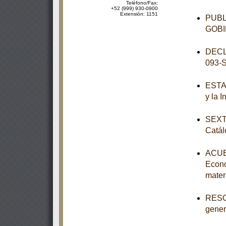
Teléfono/Fax:
+52 (999) 930-0900
Extensión: 1151
PUBL
GOBI
DECL
093-
ESTAT
y la 
SEXTA
Catál
ACUER
Econo
mater
RESOL
genera