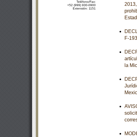
Teléfono/Fax:
2013,
+52 (999) 930-0900
Extensión: 1151
prohi
Estad
DECL
F-193
DECRE
artíc
la Mi
DECRE
Juríd
Mexic
AVISO
solic
corre
MODIF