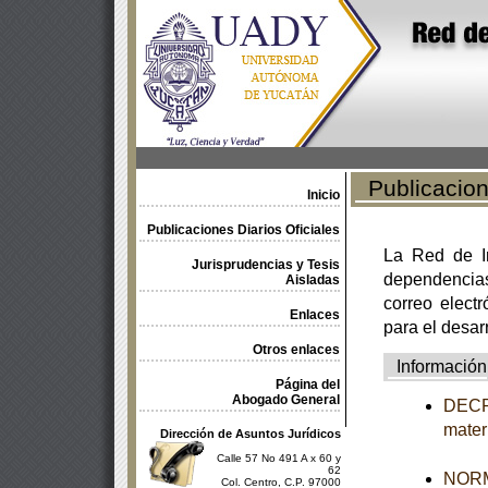
Publicacione
Inicio
Publicaciones Diarios Oficiales
La Red de In
Jurisprudencias y Tesis
dependencia
Aisladas
correo electr
Enlaces
para el desar
Otros enlaces
Información
Página del
Abogado General
DECRE
mater
Dirección de Asuntos Jurídicos
Calle 57 No 491 A x 60 y
62
NORM
Col. Centro, C.P. 97000