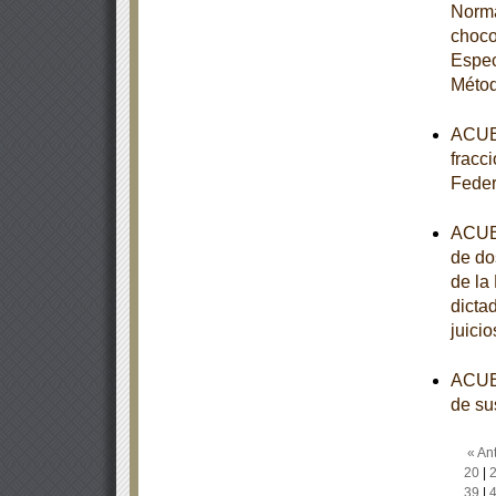
Norma
choco
Espec
Métod
ACUER
fracci
Feder
ACUER
de do
de la
dicta
juici
ACUER
de su
« Ant
20
|
39
|