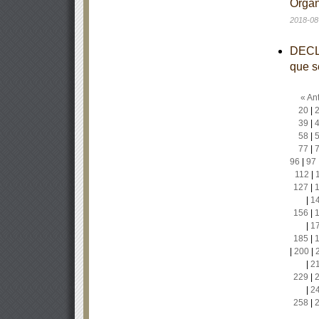
Organ
2018-08
DECLA
que s
« Ant
20
|
39
|
58
|
77
|
96
|
97
112
|
127
|
|
1
156
|
|
1
185
|
|
200
|
|
2
229
|
|
2
258
|