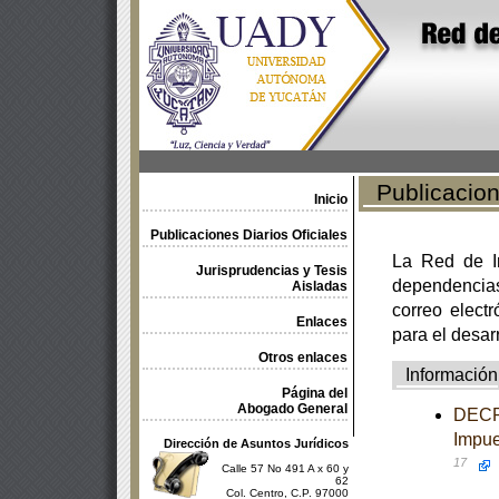
Publicacione
Inicio
Publicaciones Diarios Oficiales
La Red de In
Jurisprudencias y Tesis
dependencia
Aisladas
correo electr
Enlaces
para el desar
Otros enlaces
Información
Página del
Abogado General
DECRE
Impue
Dirección de Asuntos Jurídicos
17
Calle 57 No 491 A x 60 y
62
Col. Centro, C.P. 97000