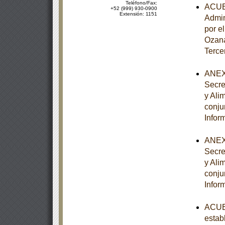
Teléfono/Fax:
ACUER
+52 (999) 930-0900
Extensión: 1151
Admin
por e
Ozana
Terce
ANEXO
Secre
y Ali
conju
Infor
ANEXO
Secre
y Ali
conju
Infor
ACUER
estab