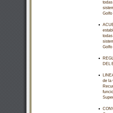
todas
siste
Golfo
ACUER
estab
todas
siste
Golfo
REGL
DEL 
LINEA
de la
Recur
funci
Super
CONV