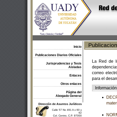
Publicacione
Inicio
Publicaciones Diarios Oficiales
La Red de In
Jurisprudencias y Tesis
dependencia
Aisladas
correo electr
Enlaces
para el desar
Otros enlaces
Información
Página del
Abogado General
DECRE
mater
Dirección de Asuntos Jurídicos
Calle 57 No 491 A x 60 y
62
NORM
Col. Centro, C.P. 97000