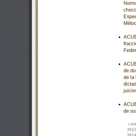
Norma
choco
Espec
Métod
ACUER
fracci
Feder
ACUER
de do
de la
dicta
juici
ACUER
de su
« Ant
20
|
39
|