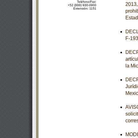
Teléfono/Fax:
2013,
+52 (999) 930-0900
Extensión: 1151
prohi
Estad
DECL
F-193
DECRE
artíc
la Mi
DECRE
Juríd
Mexic
AVISO
solic
corre
MODIF