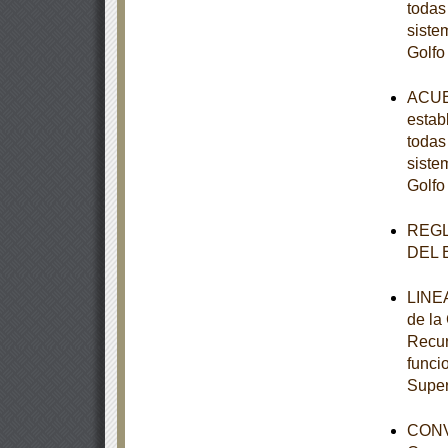
todas
siste
Golfo
ACUER
estab
todas
siste
Golfo
REGL
DEL 
LINEA
de la
Recur
funci
Super
CONV