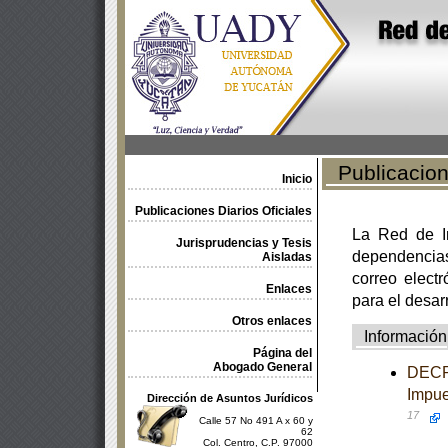
Publicacione
Inicio
Publicaciones Diarios Oficiales
La Red de In
Jurisprudencias y Tesis
dependencia
Aisladas
correo electr
Enlaces
para el desar
Otros enlaces
Información
Página del
Abogado General
DECRE
Impue
Dirección de Asuntos Jurídicos
17
Calle 57 No 491 A x 60 y
62
Col. Centro, C.P. 97000