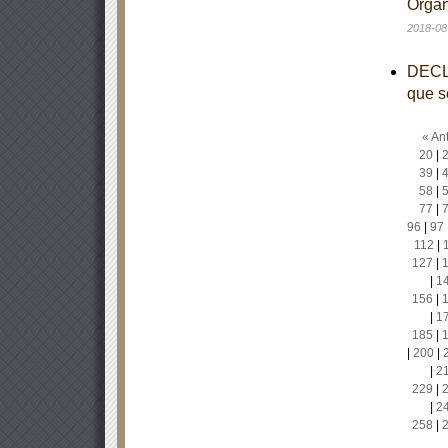
Organ
2018-08
DECLA
que s
« Ant
20
|
39
|
58
|
77
|
96
|
97
112
|
127
|
|
1
156
|
|
1
185
|
|
200
|
|
2
229
|
|
2
258
|