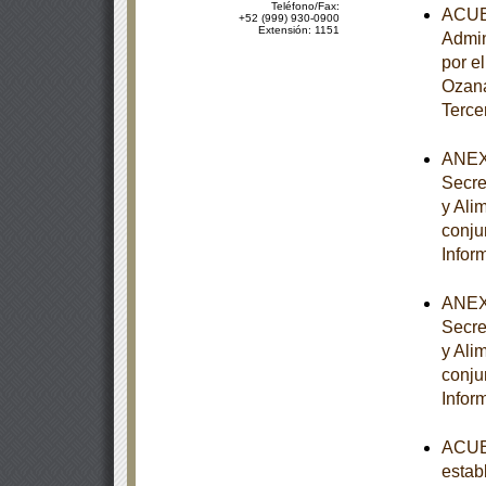
Teléfono/Fax:
ACUER
+52 (999) 930-0900
Extensión: 1151
Admin
por e
Ozana
Terce
ANEXO
Secre
y Ali
conju
Infor
ANEXO
Secre
y Ali
conju
Infor
ACUER
estab